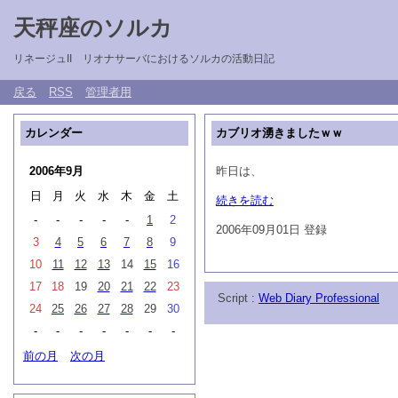
天秤座のソルカ
リネージュII リオナサーバにおけるソルカの活動日記
戻る
RSS
管理者用
カレンダー
カブリオ湧きましたｗｗ
2006年9月
昨日は、
日
月
火
水
木
金
土
続きを読む
-
-
-
-
-
1
2
2006年09月01日 登録
3
4
5
6
7
8
9
10
11
12
13
14
15
16
17
18
19
20
21
22
23
Script :
Web Diary Professional
24
25
26
27
28
29
30
-
-
-
-
-
-
-
前の月
次の月