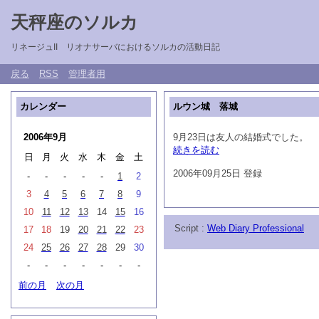
天秤座のソルカ
リネージュII リオナサーバにおけるソルカの活動日記
戻る
RSS
管理者用
カレンダー
ルウン城 落城
2006年9月
9月23日は友人の結婚式でした。
続きを読む
日
月
火
水
木
金
土
2006年09月25日 登録
-
-
-
-
-
1
2
3
4
5
6
7
8
9
10
11
12
13
14
15
16
Script :
Web Diary Professional
17
18
19
20
21
22
23
24
25
26
27
28
29
30
-
-
-
-
-
-
-
前の月
次の月