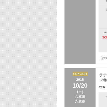
チ
SO
【お問
ラテ
2018
～増
10/20
Wit
（土）
兵庫県
宍粟市