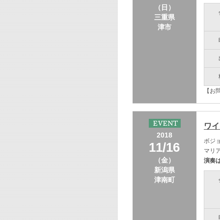
（日）
三重県
津市
【お問
ワイ
2018
ボジ
11/16
マリ
（金）
演奏
新潟県
津南町