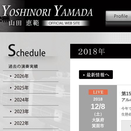
第1
2018
アル
12/8
今年
（土）
生懸
大阪府
箕面市