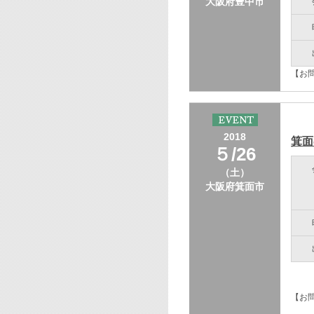
大阪府豊中市
【お問
2018
箕面
５/26
（土）
大阪府箕面市
【お