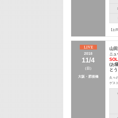
【お問
山田
2018
ニュ
11/4
SOL
(お
（日）
とう
大阪・肥後橋
久々
ゲス