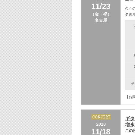
11/23
久々
（金・祝）
名古
名古屋
チ
【お問
ギタ
2018
増永
11/18
この