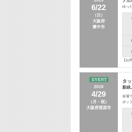
2019
アル
6/22
ゆっ
（日）
大阪府
豊中市
【お
タッ
2019
新緑
4/29
会場
（月・祝）
ポッ
大阪府箕面市