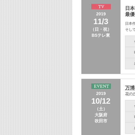
日本
2019
最優
11/3
日本
（日・祝）
そし
BSテレ東
万博
2019
花の
10/12
（土）
大阪府
吹田市