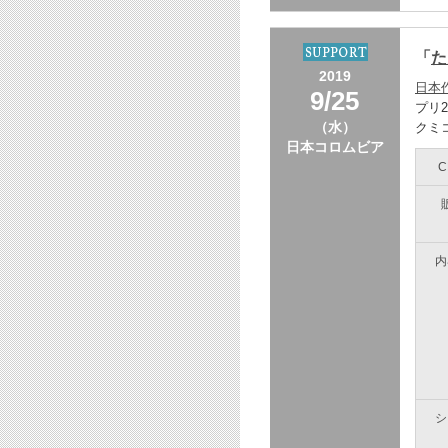
「
た
2019
日本
9/25
プリ
（水）
クミ
日本コロムビア
内
シ