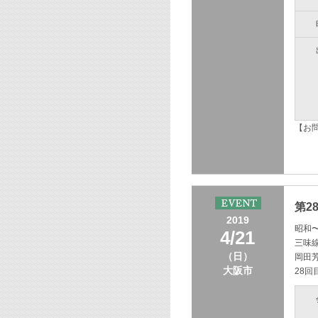
【お
タッ
TE
第2
2019
昭和
4/21
三味
（日）
岡田
大阪市
28