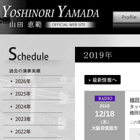
植田洋
2019
タッ
12/18
植田
（水）
この
大阪府箕面市