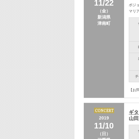
11/22
ボジ
（金）
マリ
新潟県
津南町
チ
【お問
ギタ
2019
山田
11/10
（日）