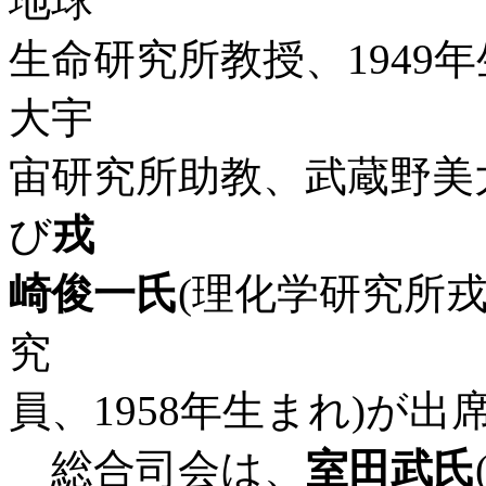
地球
生命研究所教授、1949年
大宇
宙研究所助教、武蔵野美大
び
戎
崎俊一氏
(理化学研究所
究
員、1958年生まれ)が出
総合司会は、
室田武氏