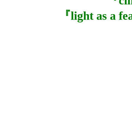
『c
『light as