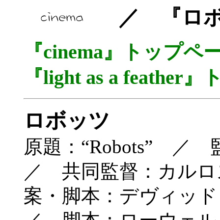
／ 『ロボ
『cinema』トップ
『light as a fea
ロボッツ
原題：“Robots”
／ 共同監督：カルロ
案・脚本：デヴィッ