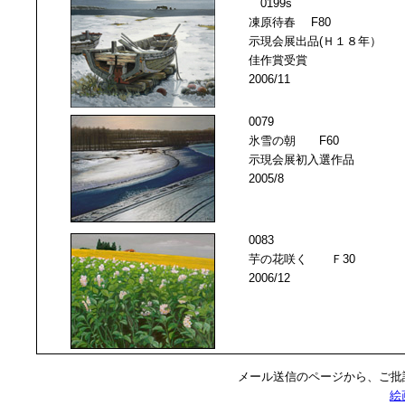
0199s
凍原待春 F80
示現会展出品(Ｈ１８年）
佳作賞受賞
2006/11
0079
氷雪の朝 F60
示現会展初入選作品
2005/8
0083
芋の花咲く Ｆ30
2006/12
メール送信のページから、ご批
絵