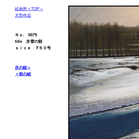
絵画悠々TOP＞
大型作品
Ｎｏ. 0079
title 氷雪の朝
ｓｉｚｅ F６０号
次の絵＞
＜前の絵