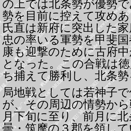
の上では北条勢が優勢で
勢を目前に控えて攻めあ
氏直は新府に突出した家
忠の率いる軍勢を甲斐国
康も迎撃のために古府中
となった。この合戦は徳
ち捕えて勝利し、北条勢
局地戦としては若神子で
が、その周辺の情勢から
月下旬に至り、前月に北
曇・筑摩の３郡を領して