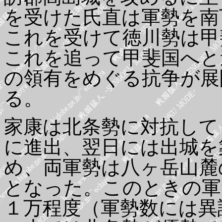
を受けた氏直は軍勢を南
これを受けて徳川勢は甲
これを追って甲斐国へと
の領有をめぐる抗争が展
る。
家康は北条勢に対抗して
に進出、翌日には出城を
め、両軍勢は八ヶ岳山麓
となった。このときの軍
１万程度（軍勢数には異