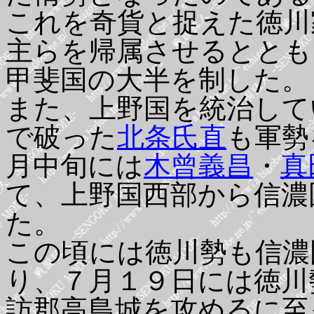
これを奇貨と捉えた徳川
主らを帰属させるととも
甲斐国の大半を制した。
また、上野国を統治して
で破った
北条氏直
も軍勢
月中旬には
木曾義昌
・
真
て、上野国西部から信濃
た。
この頃には徳川勢も信濃
り、７月１９日には徳川
訪郡高島城を攻めるに至