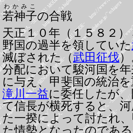
わかみこ
若神子
の合戦
天正１０年（１５８２）
野国の過半を領していた
滅ぼされた（
武田征伐
）
分配において駿河国を年
に与え、甲斐国の統治を
滝川一益
に委任したが、
て信長が横死すると、河
た一揆によって討たれ、
た情勢となったのである