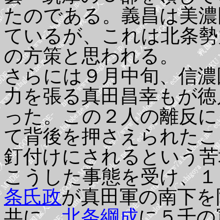
たのである。義昌は美濃
ているが、これは北条勢
の方策と思われる。
さらには９月中旬、信濃
力を張る真田昌幸もが徳
った。この２人の離反に
て背後を押さえられたこ
釘付けにされるという苦
こうした事態を受け、１
条氏政
が真田軍の南下を
共に、
北条綱成
に５千の