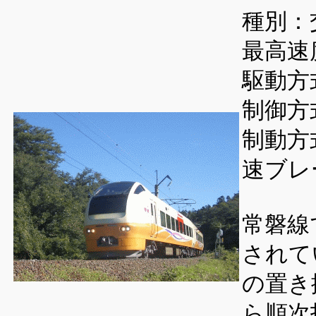
種別：
最高速度
駆動方
制御方
制動方
速ブレ
常磐線
されて
の置き
ら順次