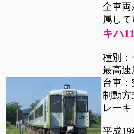
全車両
属して
キハ11
種別：
最高速度
台車：
制動方
レーキ
平成1