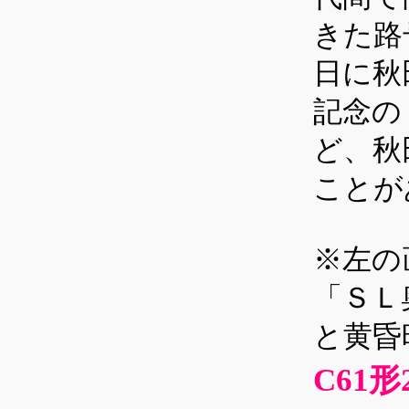
きた路
日に秋
記念の
ど、秋
ことが
※左の
「ＳＬ
と黄昏
C61形