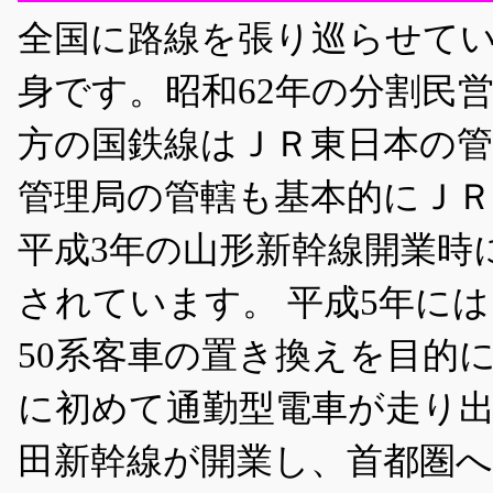
全国に路線を張り巡らせて
身です。昭和62年の分割民
方の国鉄線はＪＲ東日本の管
管理局の管轄も基本的にＪ
平成3年の山形新幹線開業時
されています。 平成5年に
50系客車の置き換えを目的に
に初めて通勤型電車が走り出
田新幹線が開業し、首都圏