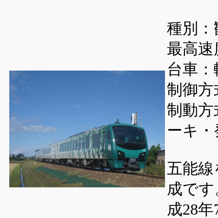
種別：
最高速度
台車：
制御方
制動方
ーキ・
五能線
成です
成28