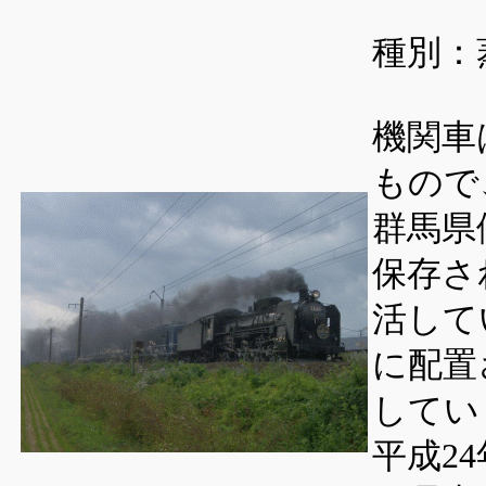
種別：
機関車
もので
群馬県
保存さ
活して
に配置
してい
平成2