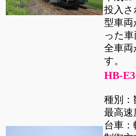
投入さ
型車両
った車
全車両
す。
HB-
種別：
最高速度
台車：