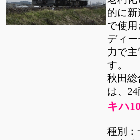
的に新
で使用
ディー
力で主
す。
秋田総
は、2
キハ1
種別：