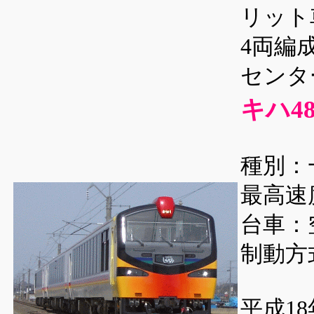
リット
4両編
センタ
キハ4
種別：
最高速度
台車：
制動方
平成1