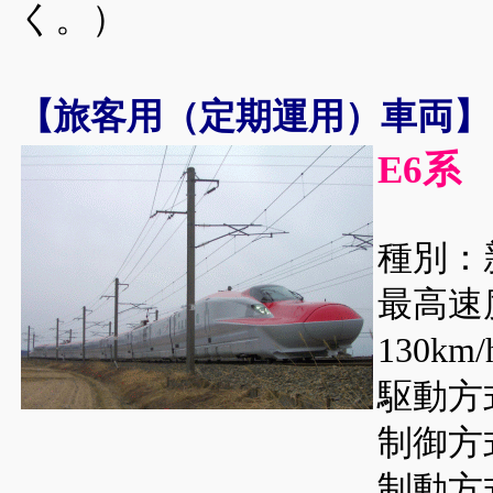
く。）
【旅客用（定期運用）車両】
E6系
種別：
最高速
130km
駆動方
制御方
制動方