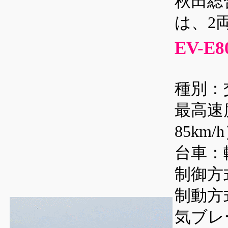
秋田総
は、2
EV-E
種別：
最高速
85km/
台車：
制御方
制動方
気ブレ