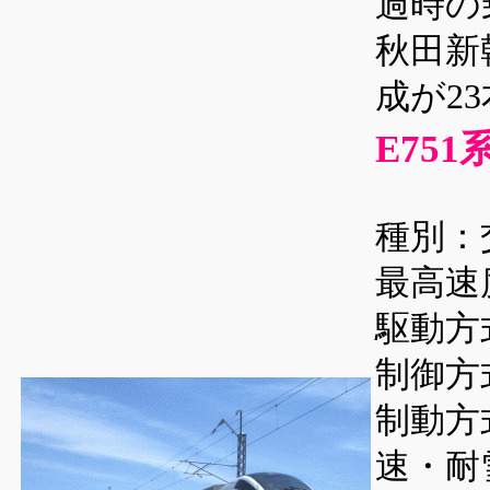
過時の
秋田新
成が2
E751
種別：
最高速度
駆動方
制御方
制動方
速・耐