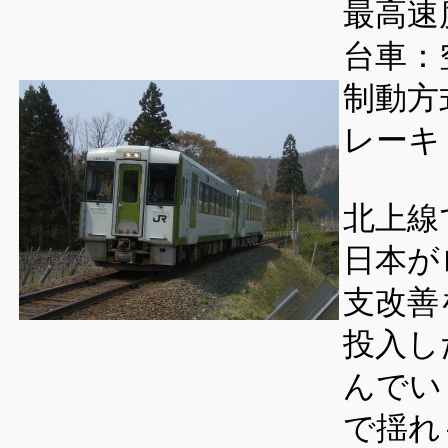
最高速度
台車：
制動方
レーキ
北上線
日本が
支改善
投入し
んでい
で揺れ