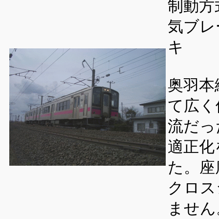
制動方
気ブレ
キ
奥羽本
て広く
流だっ
適正化
た。座
クロス
ません