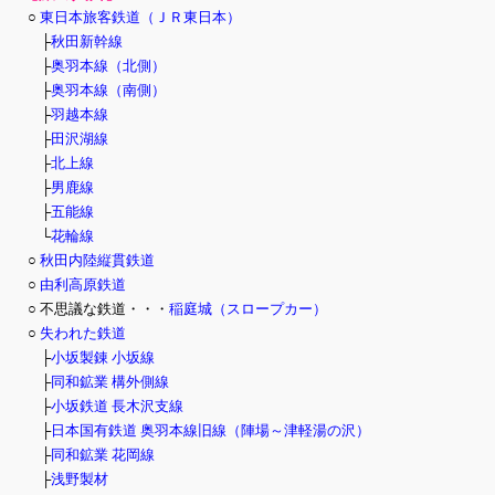
○
東日本旅客鉄道（ＪＲ東日本）
├
秋田新幹線
├
奥羽本線（北側）
├
奥羽本線（南側）
├
羽越本線
├
田沢湖線
├
北上線
├
男鹿線
├
五能線
└
花輪線
○
秋田内陸縦貫鉄道
○
由利高原鉄道
○ 不思議な鉄道・・・
稲庭城（スロープカー）
○
失われた鉄道
├
小坂製錬 小坂線
├
同和鉱業 構外側線
├
小坂鉄道 長木沢支線
├
日本国有鉄道 奥羽本線旧線（陣場～津軽湯の沢）
├
同和鉱業 花岡線
├
浅野製材