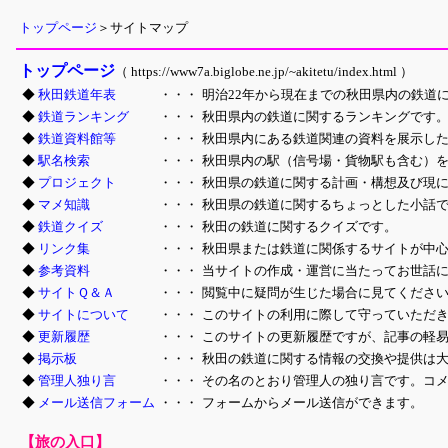
トップページ
＞サイトマップ
トップページ
（ https://www7a.biglobe.ne.jp/~akitetu/index.html ）
◆
秋田鉄道年表
・・・
明治22年から現在までの秋田県内の鉄道
◆
鉄道ランキング
・・・
秋田県内の鉄道に関するランキングです
◆
鉄道資料館等
・・・
秋田県内にある鉄道関連の資料を展示し
◆
駅名検索
・・・
秋田県内の駅（信号場・貨物駅も含む）
◆
プロジェクト
・・・
秋田県の鉄道に関する計画・構想及び現
◆
マメ知識
・・・
秋田県の鉄道に関するちょっとした小話
◆
鉄道クイズ
・・・
秋田の鉄道に関するクイズです。
◆
リンク集
・・・
秋田県または鉄道に関係するサイトが中
◆
参考資料
・・・
当サイトの作成・運営に当たってお世話
◆
サイトＱ＆Ａ
・・・
閲覧中に疑問が生じた場合に見てくださ
◆
サイトについて
・・・
このサイトの利用に際して守っていただ
◆
更新履歴
・・・
このサイトの更新履歴ですが、記事の軽
◆
掲示板
・・・
秋田の鉄道に関する情報の交換や提供は
◆
管理人独り言
・・・
その名のとおり管理人の独り言です。コ
◆
メール送信フォーム
・・・
フォームからメール送信ができます。
【旅の入口】