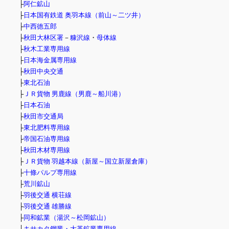
├
阿仁鉱山
├
日本国有鉄道 奥羽本線（前山～二ツ井）
├
中西徳五郎
├
秋田大林区署
－
糠沢線
・
母体線
├
秋木工業専用線
├
日本海金属専用線
├
秋田中央交通
├
東北石油
├
ＪＲ貨物 男鹿線（男鹿～船川港）
├
日本石油
├
秋田市交通局
├
東北肥料専用線
├
帝国石油専用線
├
秋田木材専用線
├
ＪＲ貨物 羽越本線（新屋～国立新屋倉庫）
├
十條パルプ専用線
├
荒川鉱山
├
羽後交通 横荘線
├
羽後交通 雄勝線
├
同和鉱業（湯沢～松岡鉱山）
├
キサカタ鋼業・大革鉱業専用線