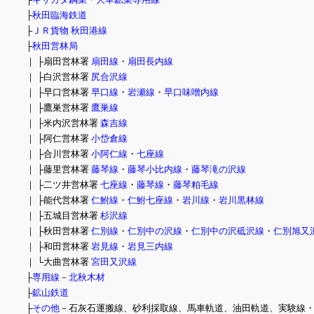
├
秋田臨海鉄道
├
ＪＲ貨物 秋田港線
├
秋田営林局
｜ ├扇田営林署
扇田線
・
扇田長内線
｜ ├白沢営林署
尻合沢線
｜ ├早口営林署
早口線
・
岩瀬線
・
早口味噌内線
｜ ├鷹巣営林署
鷹巣線
｜ ├米内沢営林署
森吉線
｜ ├阿仁営林署
小岱倉線
｜ ├合川営林署
小阿仁線
・
七座線
｜ ├藤里営林署
藤琴線
・
藤琴小比内線
・
藤琴滝の沢線
｜ ├二ツ井営林署
七座線
・
藤琴線
・
藤琴粕毛線
｜ ├能代営林署
仁鮒線
・
仁鮒七座線
・
岩川線
・
岩川黒林線
｜ ├五城目営林署
杉沢線
｜ ├秋田営林署
仁別線
・
仁別中の沢線
・
仁別中の沢砥沢線
・
仁別旭又
｜ ├和田営林署
岩見線
・
岩見三内線
｜ └大曲営林署
宮田又沢線
├
専用線
－
北秋木材
├
鉱山鉄道
├
その他
－石灰石運搬線、砂利採取線、馬車軌道、油田軌道、実験線