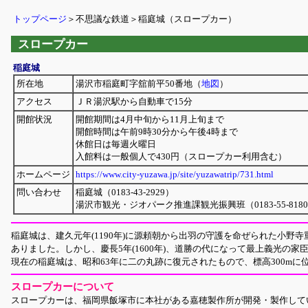
トップページ
＞不思議な鉄道＞稲庭城（スロープカー）
スロープカー
稲庭城
所在地
湯沢市稲庭町字舘前平50番地（
地図
）
アクセス
ＪＲ湯沢駅から自動車で15分
開館状況
開館期間は4月中旬から11月上旬まで
開館時間は午前9時30分から午後4時まで
休館日は毎週火曜日
入館料は一般個人で430円（スロープカー利用含む）
ホームページ
https://www.city-yuzawa.jp/site/yuzawatrip/731.html
問い合わせ
稲庭城（0183-43-2929）
湯沢市観光・ジオパーク推進課観光振興班（0183-55-818
稲庭城は、建久元年(1190年)に源頼朝から出羽の守護を命ぜられた小
ありました。しかし、慶長5年(1600年)、道勝の代になって最上義光の
現在の稲庭城は、昭和63年に二の丸跡に復元されたもので、標高300m
スロープカーについて
スロープカーは、福岡県飯塚市に本社がある嘉穂製作所が開発・製作して