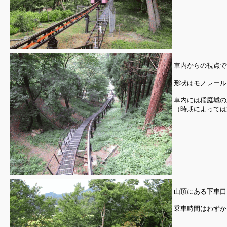
車内からの視点で
形状はモノレール
車内には稲庭城の
（時期によっては
山頂にある下車口
乗車時間はわずか