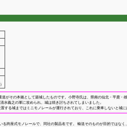
0）
野寺重道がその本拠として築城したものです。小野寺氏は、県南の仙北・平鹿・
家臣清水義之の軍に攻められ、城は焼き討ちされてしまいました。
に位置する城まではミニモノレールが運行されており、これに乗車しないと城
いる跨座式モノレールで、同社の製品名です。 輸送そのものが目的ではなく