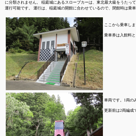
に分類されません。 稲庭城にあるスロープカーは、東北最大級をうたっ
運行可能です。 運行は、稲庭城の開館に合わせているので、閉館時は乗車
ここから乗車しま
乗車券は入館料と
車両です。1両の
更新前は2両編成