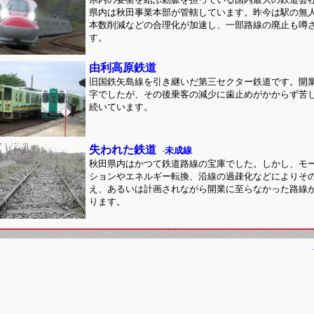
県内は秋田事業本部が管轄しています。昨今は駅の無
本数削減などの合理化が加速し、一部路線の廃止も噂
す。
由利高原鉄道
旧国鉄矢島線を引き継いだ第三セクター鉄道です。開
字でしたが、その後乗客の減少に歯止めがかからず苦
続いています。
失われた鉄道
-
未成線
秋田県内はかつて鉄道路線の宝庫でした。しかし、モ
ションやエネルギー転換、沿線の過疎化などによりそ
え、あるいは計画されながら開業に至らなかった路線
ります。