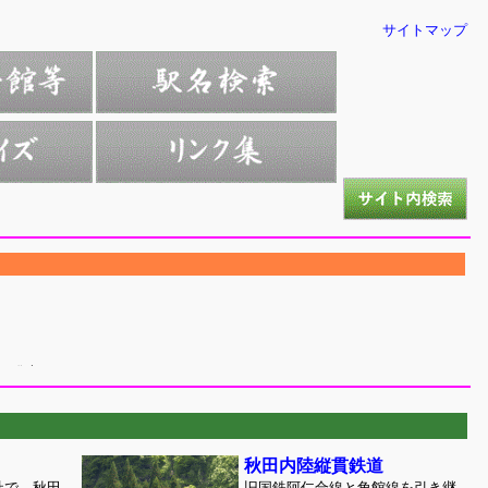
サイトマップ
秋田内陸縦貫鉄道
社で、秋田
旧国鉄阿仁合線と角館線を引き継