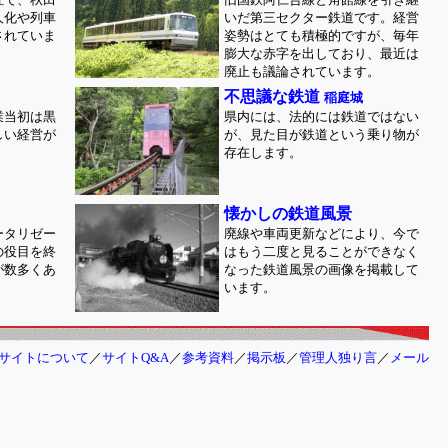
人化や列車
いだ第三セクター鉄道です。経営
されていま
姿勢はとても積極的ですが、毎年
膨大な赤字を出しており、最近は
廃止も議論されています。
不思議な鉄道
稲庭城
業当初は黒
県内には、法的には鉄道ではない
しい経営が
が、見た目が鉄道という乗り物が
存在します。
懐かしの鉄道風景
ータリゼー
廃線や車両更新などにより、今で
の役目を終
はもう二度と見ることができなく
が数多くあ
なった鉄道風景の画像を掲載して
います。
サイトについて
／
サイトQ&A
／
参考資料
／
掲示板
／
管理人独り言
／
メール