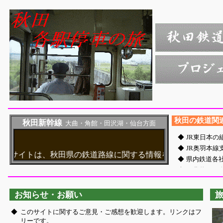
秋田の鉄道関
秋田新幹線
大曲・角館・田沢湖・仙台方面
お知らせ・お願い
◆
このサイトに関するご意見・ご感想を歓迎します。リンクはフ
リーです。