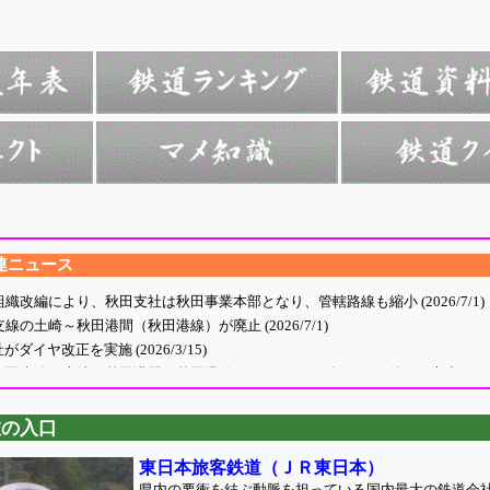
連ニュース
旅の入口
東日本旅客鉄道（ＪＲ東日本）
県内の要衝を結ぶ動脈を担っている国内最大の鉄道会