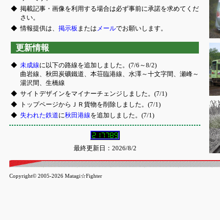
◆
掲載記事・画像を利用する場合は必ず事前に承諾を求めてくだ
さい。
◆
情報提供は、
掲示板
または
メール
でお願いします。
更新情報
◆
未成線
に以下の路線を追加しました。(7/6～8/2)
曲岩線、秋田炭礦鐵道、本荘臨港線、水澤～十文字間、瀬峰～
湯沢間、生橋線
◆
サイトデザインをマイナーチェンジしました。(7/1)
◆
トップページからＪＲ貨物を削除しました。(7/1)
◆
失われた鉄道
に
秋田港線
を追加しました。(7/1)
最終更新日：2026/8/2
Copyright© 2005-2026 Matagi☆Fighter