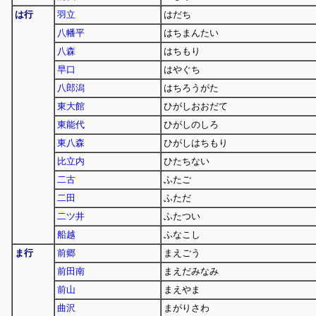
は行
羽立
はだち
八幡平
はちまんたい
八森
はちもり
早口
はやぐち
八郎潟
はちろうがた
東大館
ひがしおおだて
東能代
ひがしのしろ
東八森
ひがしはちもり
比立内
ひたちない
二古
ふたご
二田
ふただ
二ツ井
ふたつい
船越
ふなこし
ま行
前郷
まえごう
前田南
まえだみなみ
前山
まえやま
曲沢
まがりさわ