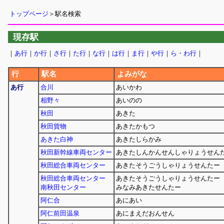
トップページ
＞駅名検索
現存駅
｜
あ行
｜
か行
｜
さ行
｜
た行
｜
な行
｜
は行
｜
ま行
｜
や行
｜
ら・わ行
｜
行
駅名
よみがな
あ行
合川
あいかわ
相野々
あいのの
秋田
あきた
秋田貨物
あきたかもつ
あきた白神
あきたしらかみ
秋田新幹線車両センター
あきたしんかんせんしゃりょうせん
秋田総合車両センター
あきたそうごうしゃりょうせんたー
秋田総合車両センター
あきたそうごうしゃりょうせんたー
南秋田センター
みなみあきたせんたー
阿仁合
あにあい
阿仁前田温泉
あにまえだおんせん