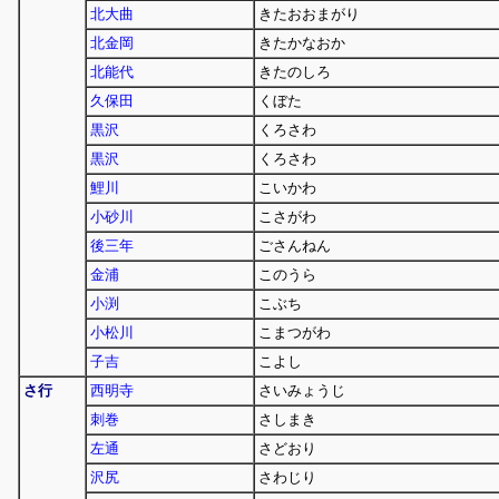
北大曲
きたおおまがり
北金岡
きたかなおか
北能代
きたのしろ
久保田
くぼた
黒沢
くろさわ
黒沢
くろさわ
鯉川
こいかわ
小砂川
こさがわ
後三年
ごさんねん
金浦
このうら
小渕
こぶち
小松川
こまつがわ
子吉
こよし
さ行
西明寺
さいみょうじ
刺巻
さしまき
左通
さどおり
沢尻
さわじり