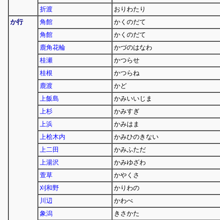
折渡
おりわたり
か行
角館
かくのだて
角館
かくのだて
鹿角花輪
かづのはなわ
桂瀬
かつらせ
桂根
かつらね
鹿渡
かど
上飯島
かみいいじま
上杉
かみすぎ
上浜
かみはま
上桧木内
かみひのきない
上二田
かみふただ
上湯沢
かみゆざわ
萱草
かやくさ
刈和野
かりわの
川辺
かわべ
象潟
きさかた