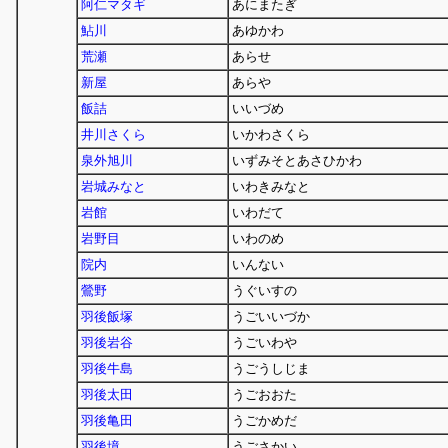
阿仁マタギ
あにまたぎ
鮎川
あゆかわ
荒瀬
あらせ
新屋
あらや
飯詰
いいづめ
井川さくら
いかわさくら
泉外旭川
いずみそとあさひかわ
岩城みなと
いわきみなと
岩館
いわだて
岩野目
いわのめ
院内
いんない
鶯野
うぐいすの
羽後飯塚
うごいいづか
羽後岩谷
うごいわや
羽後牛島
うごうしじま
羽後太田
うごおおた
羽後亀田
うごかめだ
羽後境
うごさかい