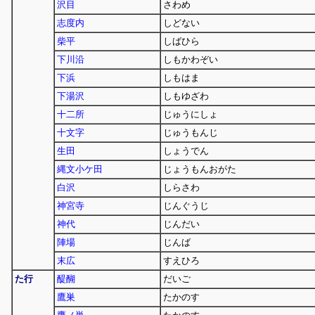
沢目
さわめ
志度内
しどない
柴平
しばひら
下川沿
しもかわぞい
下浜
しもはま
下湯沢
しもゆざわ
十二所
じゅうにしょ
十文字
じゅうもんじ
生田
しょうでん
縄文小ケ田
じょうもんおがた
白沢
しらさわ
神宮寺
じんぐうじ
神代
じんだい
陣場
じんば
末広
すえひろ
た行
醍醐
だいご
鷹巣
たかのす