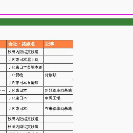
会社・路線名
記事
秋田内陸縦貫鉄道
ＪＲ東日本北上線
ＪＲ東日本奥羽本線
ＪＲ貨物
貨物駅
ＪＲ東日本五能線
たー
ＪＲ東日本
新幹線車両基地
ＪＲ東日本
車両工場
ＪＲ東日本
在来線車両基地
秋田内陸縦貫鉄道
秋田内陸縦貫鉄道