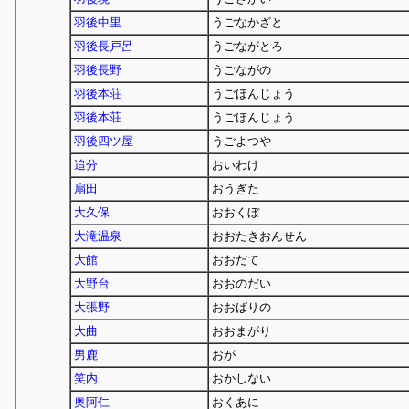
羽後中里
うごなかざと
羽後長戸呂
うごながとろ
羽後長野
うごながの
羽後本荘
うごほんじょう
羽後本荘
うごほんじょう
羽後四ツ屋
うごよつや
追分
おいわけ
扇田
おうぎた
大久保
おおくぼ
大滝温泉
おおたきおんせん
大館
おおだて
大野台
おおのだい
大張野
おおばりの
大曲
おおまがり
男鹿
おが
笑内
おかしない
奥阿仁
おくあに