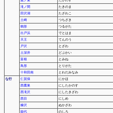
鷹ノ巣
たかのす
滝ノ間
たきのま
田沢湖
たざわこ
土崎
つちざき
鶴形
つるがた
出戸浜
でとはま
天王
てんのう
戸沢
とざわ
土深井
どぶかい
富根
とみね
鳥形
とりがた
十和田南
とわだみなみ
な行
仁賀保
にかほ
西鷹巣
にしたかのす
西滝沢
にしたきざわ
西目
にしめ
糠沢
ぬかざわ
能代
のしろ