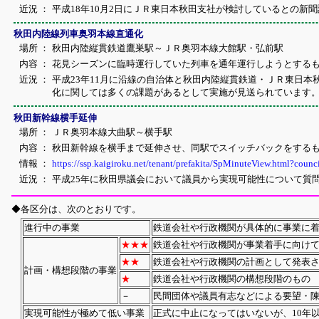
近況 ：
平成18年10月2日にＪＲ東日本秋田支社が検討しているとの新
秋田内陸線列車奥羽本線直通化
場所 ：
秋田内陸縦貫鉄道鷹巣駅～ＪＲ奥羽本線大館駅・弘前駅
内容 ：
花見シーズンに臨時運行していた列車を通年運行しようとする
近況 ：
平成23年11月に沿線の自治体と秋田内陸縦貫鉄道・ＪＲ東日
化に関しては多くの課題があるとして実施が見送られています
秋田新幹線横手延伸
場所 ：
ＪＲ奥羽本線大曲駅～横手駅
内容 ：
秋田新幹線を横手まで延伸させ、同駅でスイッチバックをする
情報 ：
https://ssp.kaigiroku.net/tenant/prefakita/SpMinuteView.html?co
近況 ：
平成25年に秋田県議会において議員から実現可能性について質
◆各区分は、次のとおりです。
進行中の事業
鉄道会社や行政機関が具体的に事業に
★★★
鉄道会社や行政機関が事業着手に向け
★★
鉄道会社や行政機関の計画として発表
計画・構想段階の事業
★
鉄道会社や行政機関の構想段階のもの
－
民間団体や議員有志などによる要望・
実現可能性が極めて低い事業
正式に中止になってはいないが、10年