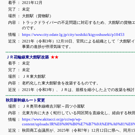
着手 ：
2021年12月
完了 ：
未定
場所 ：
大館駅（貨物駅）
内容 ：
トラックドライバーの不足問題に対応するため、大館駅の貨物
のです。
情報 ：
https://www.city.odate.lg.jp/city/soshiki/kigyoshuseki/p10453
近況 ：
2021年（令和3年）12月10日、官民による組織として「大
事業の進捗が停滞気味です。
ＪＲ花輪線東大館駅改築
★★
着手 ：
未定
完了 ：
未定
場所 ：
ＪＲ東大館駅
内容 ：
老朽化した東大館駅舎を改築するものです。
近況 ：
2021年（令和3年）、ＪＲは、規模を縮小した上での改築を
秋田新幹線ルート変更
場所 ：
ＪＲ奥羽本線峰吉川駅～四ツ小屋駅
内容 ：
北東方向に大きく蛇行している同区間を直線化し、経由する秋
https://www.akitacci.or.jp/cciwp/wp-
情報 ：
content/uploads/JR%E6%96%B0%E7%B7%9A%E8%A6%81%
近況 ：
秋田商工会議所が、2025年（令和7年）12月12日に県へ、同月