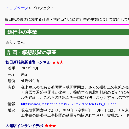
トップページ
＞プロジェクト
秋田県の鉄道に関する計画・構想及び現に進行中の事業について紹介して
進行中の事業
ありません。
計画・構想段階の事業
秋田新幹線新仙岩トンネル
★★★
着手 ：
2023年4月
完了 ：
未定
場所 ：
仙岩峠付近
内容 ：
在来線規格である盛岡駅～秋田駅間は、多くの運行上の制約が
と豪雪で遅延や運休が発生し、接続する東北新幹線のダイヤに
ルを建設し、これらの問題点を一挙に解決しようとするものです
情報 ：
https://www.jreast.co.jp/press/2023/akita/20240308_a01.pdf
近況 ：
現在地質調査中であり、2024年（令和6年）3月6日には、Ｊ
工事費の膨張や工事期間の延長が指摘されており、実現のハー
大館駅インランドデポ
★★★