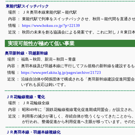
東能代駅スイッチバック
場所 ：
ＪＲ奥羽本線東能代駅～能代駅
内容 ：
東能代駅で列車をスイッチバックさせ、秋田～能代間を直通さ
情報 ：
https://www.hokuu.co.jp/?p=22139
近況 ：
秋田の未来を創る協議会による発案です。これに対しＪＲ東日本秋
実現可能性が極めて低い事業
奥羽新幹線・羽越新幹線
場所 ：
福島～秋田、新潟～秋田～青森
内容 ：
奥羽本線及び羽越本線に平行してフル規格の新幹線を建設するも
情報 ：
https://www.pref.akita.lg.jp/pages/archive/21723
近況 ：
沿線自治体や関係団体で構成される「奥羽新幹線建設促進同盟会
いずれも反応は鈍いです。
ＪＲ花輪線複線・電化
場所 ：
ＪＲ花輪線全線
内容 ：
昭和49年に「国鉄花輪線複線電化促進期成同盟会」が設立され
近況 ：
利用客の減少が著しく、存続自体が危うくなってきたことから
が行われ、整備促進から利用促進へ主眼が移っています。その
ＪＲ奥羽本線・羽越本線複線化