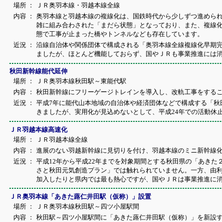
場所 ：
ＪＲ奥羽本線・羽越本線全線
内容 ：
奥羽本線と羽越本線の複線化は、国鉄時代から少しずつ進めら
雑に組み合わされた「まだら状態」となっており、また、複線
態で工事が止まった橋やトンネルなども存在しています。
近況 ：
沿線自治体や関係団体で構成される「奥羽本線全線複線化早期
ましたが、ほとんど機能しておらず、国やＪＲも事業推進には
秋田新幹線能代延伸
場所 ：
ＪＲ奥羽本線秋田駅～東能代駅
内容 ：
秋田新幹線にフリーゲージトレインを導入し、改軌工事をする
近況 ：
平成7年に能代山本地域の自治体や経済団体などで構成する「秋
きましたが、実用化が見込めないとして、平成24年での活動休
ＪＲ羽越本線高速化
場所 ：
ＪＲ羽越本線全線
内容 ：
進展のない羽越新幹線に見切りを付け、羽越本線のミニ新幹線
近況 ：
平成12年から平成22年までを対象期間とする秋田県の「あき
さと秋田元気創造プラン」では触れられていません。一方、由
加入したりと県内では最も熱心ですが、国やＪＲは事業推進に
ＪＲ奥羽本線「あきた蕗仁井田駅（仮称）」設置
場所 ：
ＪＲ奥羽本線秋田駅～四ツ小屋駅間
内容 ：
秋田駅～四ツ小屋駅間に「あきた蕗仁井田駅（仮称）」を新設