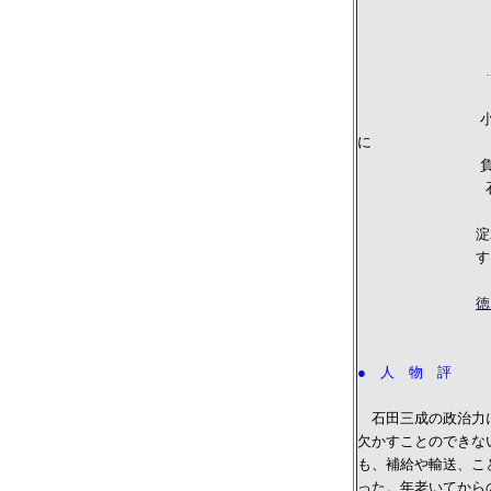
小早川
小西
小早川秀秋（こ
に
負け
石田三成が処
淀君と豊臣秀頼
する ６５万
徳
● 人 物 評
石田三成の政治力に
欠かすことのできな
も、補給や輸送、こ
った。年老いてから