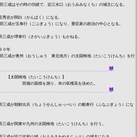
時の功績で、近江水口（おうみみなくち）の城主になる。
秀吉が関白（かんぱく）になる。
行（ごぶぎょう）になり、豊臣家の政治の中心となる。
三成が堺奉行（さかいぶぎょう）もかねる。
９０年
（おうしゅう 東北地方）の太閤検地（たいこうけんち）を行
（たいこうけんち）】
を測り、米の収穫高を決めた。
三成が朝鮮出兵（ちょうせんしゅっぺい）の船奉行（ふなぶぎょう）にな
三成が関東や九州の太閤検地（たいこうけんち）を行う。
三成が近江佐和山城（おうみさわやまじょう）の城主になる。