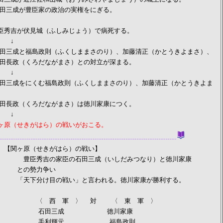
臣家の政治の実権をにぎる。
秀吉が伏見城（ふしみじょう）で病死する。
↓
政則（ふくしままさのり）、加藤清正（かとうきよまさ）、
ろだながまさ）との対立が深まる。
↓
む福島政則（ふくしままさのり）、加藤清正（かとうきよま
ろだながまさ）は徳川家康につく。
↓
ヶ原（せきがはら）の戦いがおこる。
【関ヶ原（せきがはら）の戦い】
臣の石田三成（いしだみつなり）と徳川家康
力争い
の戦い」と言われる。徳川家康が勝利する。
軍 〉 対 〈 東 軍 〉
三成 徳川家康
輝元 福島政則