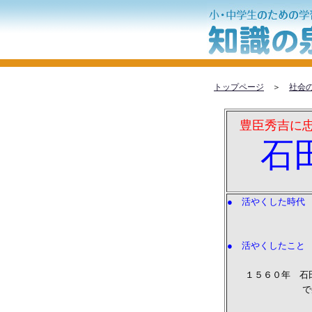
トップページ
＞
社会
豊臣秀吉に忠
石田
● 活やくした時代
安土桃山
● 活やくしたこと
１５６０年 石田
で生まれる。