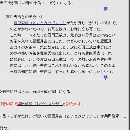
くの寺の小僧（こぞう）になる。
吉との出会い】
豊臣秀吉（とよとみひでよし）
がたか狩り（がり）の途中で、
たので、お茶を飲みにお寺に立ち寄った。
才だった石田三成は、最初は８分目ほどのぬるい
豊臣秀吉に出した。のどのかわいていた豊臣秀
を一気に飲みほした。次に石田三成は半分ほど
茶を豊臣秀吉に出した。これも豊臣秀吉は一気
。今度は石田三成は、少しの熱いお茶を豊臣秀
豊臣秀吉はこれを味わいながら飲んだ。この石田
豊臣秀吉は、すっかり感心し家臣にしたという。
秀吉に見出され、石田三成が家臣になる。
能寺の変で
織田信長（おだのぶなが）
が討たれる。
岳（しずがたけ）の戦いで豊臣秀吉（とよとみひでよし）が柴田勝家（し
。