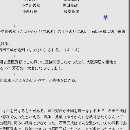
秀秋 黒田長政
行長 藤堂高虎
↓
ばやかわひであき）のうらぎりにあい、石田三成は徳川家康
る。
刑（しょけい）される。（４１才）
↓
はこの戦いに直接関係しなかったが、大阪周辺を領地と
石の一大名になってしまう。
↓
川家康（とくがわいえやす）
が実権をにぎる。
は目を見はるものがある。豊臣秀吉が全国を統一をする上で、石田三成は
い存在であったといえる。戦争に勇敢（ゆうかん）な武将はたくさんいて
と経済に明るい武将は少なかった。石田三成はそんな数少ない方の武将であ
の豊臣秀吉は、政治については石田三成にたよることが多かったともいう。