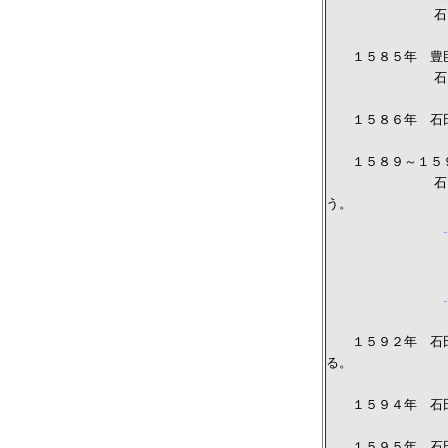
石田三成はその
１５８５年 豊臣
石田三成が五奉
１５８６年 石田
１５８９～１５
石田三成が奥州
う。
【太閤検地
田畑の面積
１５９２年 石田
る。
１５９４年 石田
１５９５年 石田