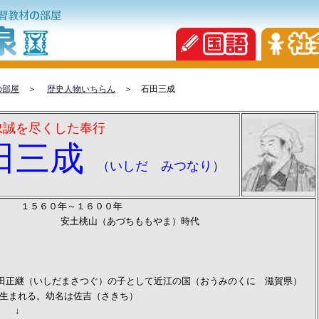
の部屋
＞
歴史人物いちらん
＞ 石田三成
誠を尽くした奉行
三成
（いしだ みつなり）
１５６０年～１６００年
（あづちももやま）時代
正継（いしだまさつぐ）の子として近江の国（おうみのくに 滋賀県）
幼名は佐吉（さきち）
↓