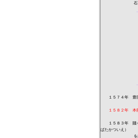
石田三成が近
【豊臣秀
のどがかわい
この時、１５
お茶を入れて
吉はそのお茶
のやや熱いお
に飲みほした
吉に出した。
三成の知恵に
１５７４年 豊臣
１５８２年 本
１５８３年 賤ヶ
ばたかついえ）
を討つ