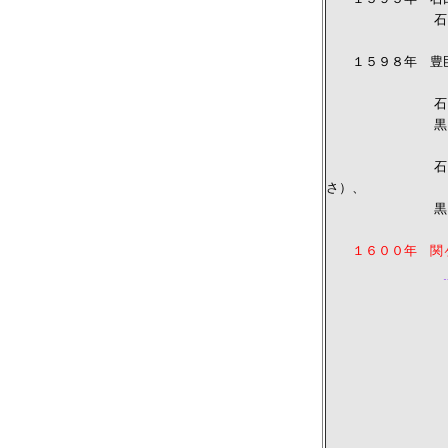
石田三成が豊
１５９８年 豊臣
石田三成と福島
黒田長政（く
石田三成をにく
さ）、
黒田長政（く
１６００年 関
豊臣秀吉の家
との勢
「天下分け目
〈 西 
石田
毛利