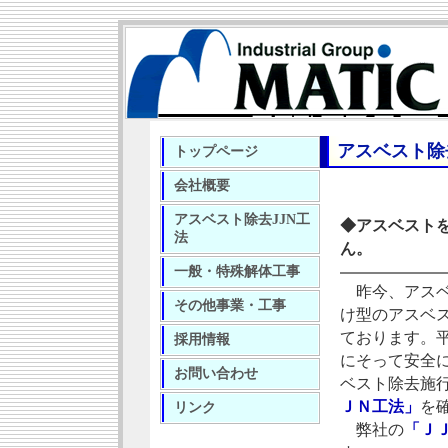
アスベスト除
トップページ
会社概要
アスベスト除去JJN工
◆アスベスト
法
ん。
一般・特殊解体工事
昨今、アスベ
その他事業・工事
け型のアスベ
ております。平
採用情報
にそって安全
お問い合わせ
ベスト除去施
ＪＮ工法」
を
リンク
弊社の
「Ｊ