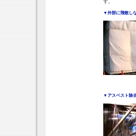
す。
▼外部に飛散し
▼アスベスト除