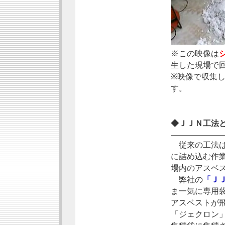
※この映像は
生した現場で
※映像で収集
す。
◆ＪＪＮ工法
従来の工法は
に詰め込む作
場内のアスベ
弊社の
「Ｊ
ま一気に専用
アスベストが
「ジェクロン