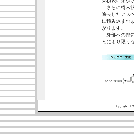
集積袋に集積
さらに粉末状
除去したアス
に積み込まれ
がります。
外部への排気
とにより限り
Copyright © Ma