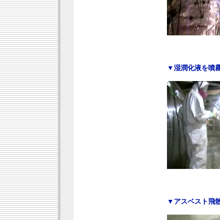
▼湿潤化液を噴
▼アスベスト飛