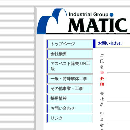
お問い合わせ
トップページ
会社概要
ご
氏
アスベスト除去JJN工
名
法
※
必
一般・特殊解体工事
須
その他事業・工事
会
採用情報
社
名
お問い合わせ
担
リンク
当
者