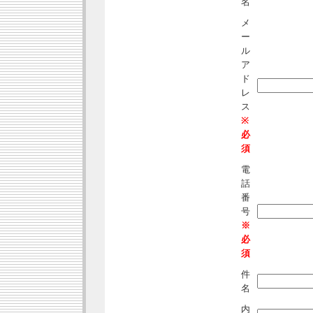
名
メ
ー
ル
ア
ド
レ
ス
※
必
須
電
話
番
号
※
必
須
件
名
内