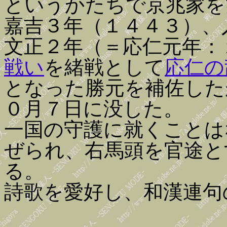
というかたちで京兆家を
嘉吉３年（１４４３）、
文正２年（＝応仁元年：
戦い
を緒戦として
応仁の
となった勝元を補佐した
０月７日に没した。
一国の守護に就くことは
ぜられ、右馬頭を官途と
る。
詩歌を愛好し、和漢連句