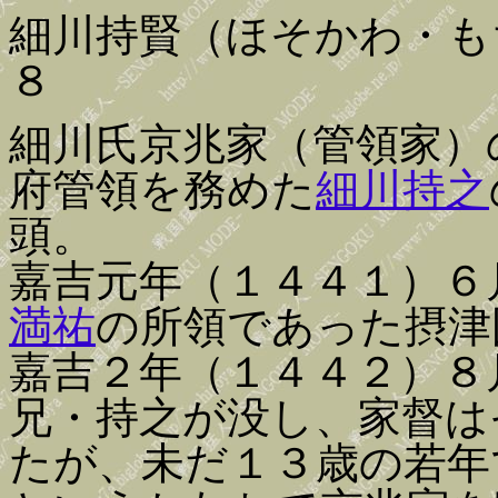
細川持賢（ほそかわ・も
８
細川氏京兆家（管領家）
府管領を務めた
細川持之
頭。
嘉吉元年（１４４１）６
満祐
の所領であった摂津
嘉吉２年（１４４２）８
兄・持之が没し、家督は
たが、未だ１３歳の若年