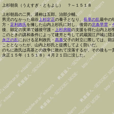
上杉朝良（うえすぎ・ともよし） ？～１５１８
上杉朝昌の二男。通称は五郎。治部少輔。
男児のなかった扇谷
上杉定正
の養子となり、
長享の乱
最中の
方・
足利政氏
を擁した山内上杉氏に対し、後背の
北条早雲
・
後、顕定の実弟で越後守護・
上杉房能
の支援を得た山内上杉
このときの講和条件によって建芳と号して武蔵国江戸城に隠
永正の乱
における足利政氏・
高基
父子の対立に際しては、顕
こととなったが、山内上杉氏と提携してよく防いだ。
のちに政氏は高基との政争に敗れて没落するが、その後も一
永正１５年（１５１８）４月２１日に没した。