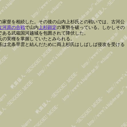
の家督を相続した。その後の山内上杉氏との戦いでは、古河公
立河原の合戦
で山内
上杉顕定
の軍勢を破っている。しかしその
である武蔵国河越城を包囲されて降伏した。
氏の実権を掌握していたとみられる。
基は北条早雲と結んだために両上杉氏はしばしば侵攻を受ける