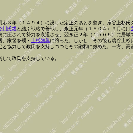
明応３年（１４９４）に没した定正のあとを継ぎ、扇谷上杉氏
今川氏親
と結ぶ戦略で善戦し、永正元年（１５０４）９月には
勢に圧されて勢力を衰退させ、翌永正２年（１５０５）に居城
居、家督を甥・
上杉朝興
に譲った。しかし、その後も扇谷上杉
定と協力して政氏を支持しつつもその融和に努めた。一方、高
貫して政氏を支持している。