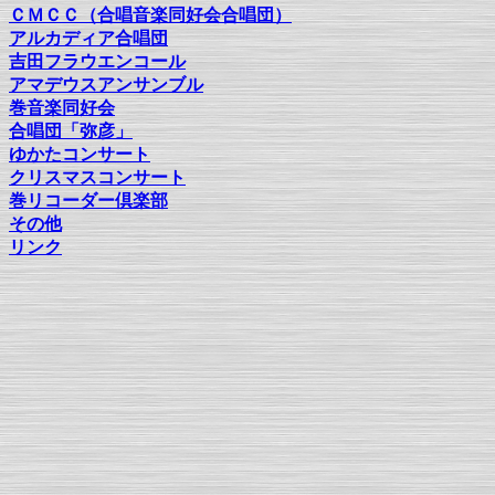
ＣＭＣＣ（合唱音楽同好会合唱団）
アルカディア合唱団
吉田フラウエンコール
アマデウスアンサンブル
巻音楽同好会
合唱団「弥彦」
ゆかたコンサート
クリスマスコンサート
巻リコーダー倶楽部
その他
リンク