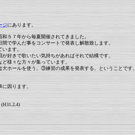
ージ
にあります。
昭和５７年から毎夏開催されてきました。
日間で学んだ事をコンサートで発表し解散致します。
ています。
唱が好きで歌いたい気持ちがあればそれで結構です。
など様々な方々が集っています。
は大ホールを使う。③練習の成果を発表する。ということです
事に因ります。
.2.4)