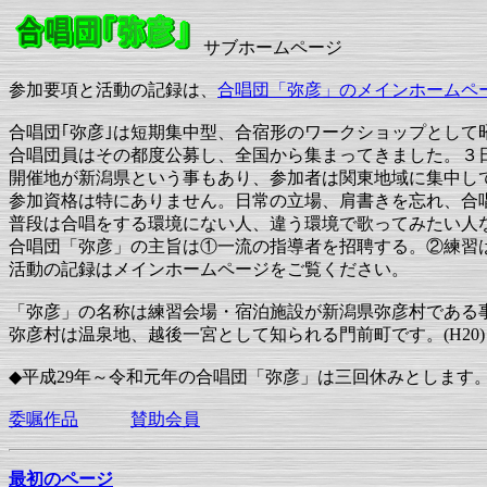
サブホームページ
参加要項と活動の記録は、
合唱団「弥彦」のメインホームペ
合唱団｢弥彦｣は短期集中型、合宿形のワークショップとして
合唱団員はその都度公募し、全国から集まってきました。３
開催地が新潟県という事もあり、参加者は関東地域に集中し
参加資格は特にありません。日常の立場、肩書きを忘れ、合
普段は合唱をする環境にない人、違う環境で歌ってみたい人
合唱団「弥彦」の主旨は①一流の指導者を招聘する。②練習
活動の記録はメインホームページをご覧ください。
「弥彦」の名称は練習会場・宿泊施設が新潟県弥彦村である
弥彦村は温泉地、越後一宮として知られる門前町です。(H20)
◆平成29年～令和元年の合唱団「弥彦」は三回休みとします。(H31
委嘱作品
賛助会員
最初のページ