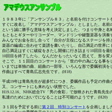
１９８３年に「アンサンブル８３」と名前を付けコンサート
すぐに改名し「アマデウスアンサンブル」としました。名前
という誠に勝手な意味を考え決定しました。つまり中身と名
もともとギターやリコーダー、マンドリンや鍵盤楽器を演奏
みんなでお金を出し合って「自分が主役になるステージを持
楽器の編成に合わせて楽譜を書いたりし、自己満足の世界に
自己満足はすぐに破綻をきたし開催に行き詰まり10回目を最
10回目を終了したら、なんだかもったいなく思えて、形を変
そこで、１１回目のコンサートから「世の中の為になる事を
いまでは単独の曲、組曲の一部等、いろんな形で委嘱初演を
作曲はすべて青島広志先生です。(H18)
平成19年は青島先生が超多忙につき、委嘱作品も予定の作曲
又、コンサートにも来れない状態でした。
H19.12.16、NHK総合TV「男の食彩」で放映された青島
私達のためにおいでになることは不可能のようです。(H20)
３１回を予定する前に
第２回 特別コンサート
を企画しまし