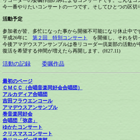
リコーダーの委嘱作品のみによるコンサートです。こんなコ
今一番やりたいコンサートの一つです。そしてひとつの区切りで
活動予定
参加者が皆、多忙になった事から開催不可能になり休止中で
平成26年に
第２回 特別コンサート
を開催し、それを切
今後アマデウスアンサンブルは巻リコーダー倶楽部の活動が
復活を希望する仲間が増えたら再開します。(H27.11)
活動の記録
委嘱作品
最初のページ
ＣＭＣＣ（合唱音楽同好会合唱団）
アルカディア合唱団
吉田フラウエンコール
アマデウスアンサンブル
巻音楽同好会
合唱団「弥彦」
ゆかたコンサート
クリスマスコンサート