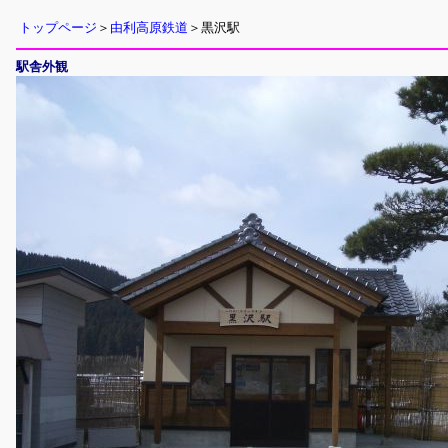
トップページ
＞
由利高原鉄道
＞黒沢駅
駅舎外観