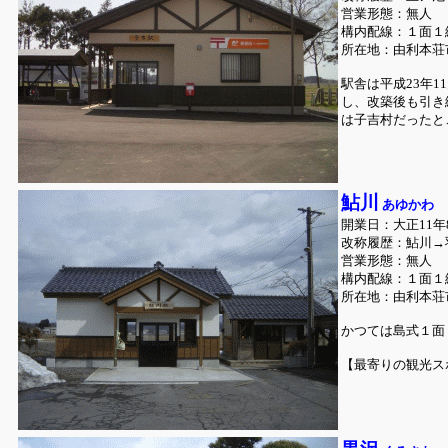
営業形態：無人
構内配線：１面１
所在地：由利本荘
駅舎は平成23年
し、改築後も引き
は子吉村だったと
鮎川
あゆかわ
開業日：大正11年
改称履歴：鮎川→羽
営業形態：無人
構内配線：１面１
所在地：由利本荘
かつては島式１面
【最寄りの観光ス