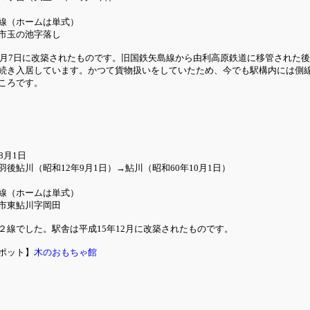
線（ホームは単式）
市玉の池字落し
11月7日に改築されたものです。旧国鉄矢島線から由利高原鉄道に移管された
続き入居しています。かつて貨物扱いをしていたため、今でも駅構内には側線
ころです。
8月1日
後鮎川（昭和12年9月1日）→鮎川（昭和60年10月1日）
線（ホームは単式）
市東鮎川字岡田
２線でした。駅舎は平成15年12月に改築されたものです。
ポット】
木のおもちゃ館