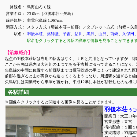
路線名：
鳥海山ろく線
営業キロ：
23.0km（羽後本荘～矢島）
線路規格：
非電化単線 1,067mm
閉塞方式：
スタフ方式（羽後本荘～前郷）／タブレット方式（前郷～矢
駅名：
羽後本荘
、
薬師堂
、
子吉
、
鮎川
、
黒沢
、
曲沢
、
前郷
、
久保田
駅名をクリックすると各駅の詳細な情報を見ることができま
【沿線紹介】
起点の羽後本荘駅は専用の駅舎はなく、ＪＲと共用となっていますが、線
ここから先は県内３大河川の１つである子吉川に沿って走ることになり、
矢島線の中間に位置する前郷駅までは横荘鉄道の手によって建設された区
前郷を過ぎると山が両側から迫ってくるようになり、川辺駅を過ぎると線
矢島駅には開業時から車庫が置かれ、平成12年に本社が移転したのを機
各駅詳細
※画像をクリックすると関連する画像を見ることができます。
羽後本荘
うご
開業日：大正11
営業形態：直営
構内配線：１面１
接続路線：羽越本