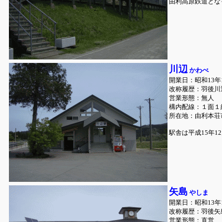
由利高原鉄道とな
川辺
かわべ
開業日：昭和13年1
改称履歴：羽後川辺
営業形態：無人
構内配線：１面１
所在地：由利本荘
駅舎は平成15年
矢島
やしま
開業日：昭和13年1
改称履歴：羽後矢島
営業形態：直営