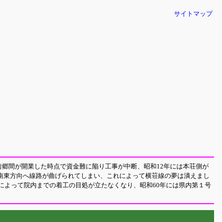
サイトマップ
郷間が開業した時点で資金難に陥り工事が中断、昭和12年には本荘側が
南東方向へ線路が曲げられてしまい、これによって横荘線の夢は潰えまし
によって院内までの着工の目処が立たなくなり、昭和60年には県内第１号
。