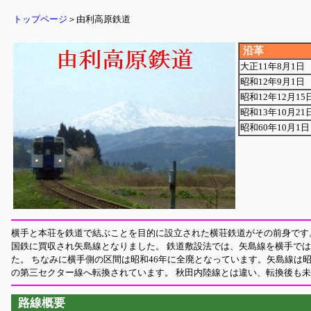
トップページ
＞由利高原鉄道
沿革
大正11年8月1日
昭和12年9月1日
昭和12年12月15
昭和13年10月21
昭和60年10月1日
横手と本荘を鉄道で結ぶことを目的に設立された横荘鉄道がその前身です
国鉄に買収され矢島線となりました。 鉄道敷設法では、矢島線を横手で
た。 ちなみに横手側の区間は昭和46年に全廃となっています。矢島線は
の第三セクター線へ転換されています。 秋田内陸線とは違い、転換後も
路線概要