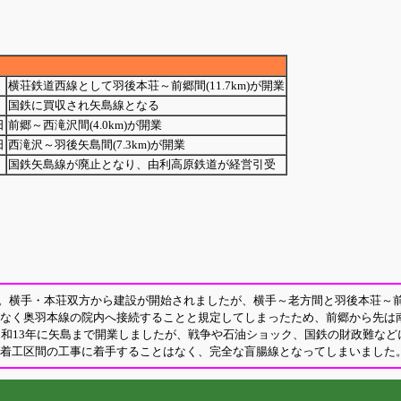
横荘鉄道西線として羽後本荘～前郷間(11.7km)が開業
国鉄に買収され矢島線となる
日
前郷～西滝沢間(4.0km)が開業
日
西滝沢～羽後矢島間(7.3km)が開業
国鉄矢島線が廃止となり、由利高原鉄道が経営引受
。横手・本荘双方から建設が開始されましたが、横手～老方間と羽後本荘～前
はなく奥羽本線の院内へ接続することと規定してしまったため、前郷から先は
昭和13年に矢島まで開業しましたが、戦争や石油ショック、国鉄の財政難など
未着工区間の工事に着手することはなく、完全な盲腸線となってしまいました