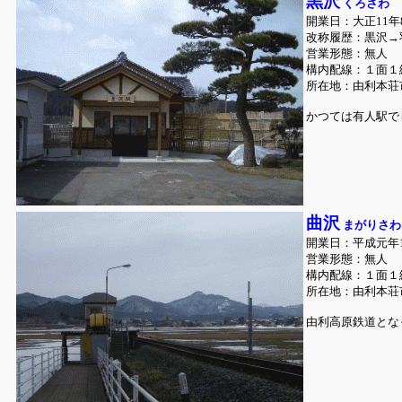
黒沢
くろさわ
開業日：大正11年
改称履歴：黒沢→羽
営業形態：無人
構内配線：１面１
所在地：由利本荘
かつては有人駅で
曲沢
まがりさわ
開業日：平成元年1
営業形態：無人
構内配線：１面１
所在地：由利本荘
由利高原鉄道とな