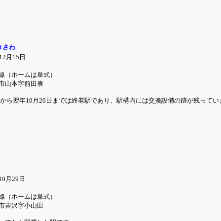
きさわ
2月15日
線（ホームは単式）
市山本字前田表
5日から翌年10月20日までは終着駅であり、駅構内には交換設備の跡が残って
0月29日
線（ホームは単式）
市吉沢字小山田