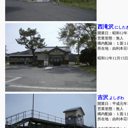
西滝沢
にした
開業日：昭和12年1
営業形態：無人
構内配線：１面１
所在地：由利本荘
昭和12年12月1
吉沢
よしざわ
開業日：平成元年1
営業形態：無人
構内配線：１面１
所在地：由利本荘