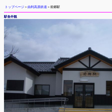
トップページ
＞
由利高原鉄道
＞前郷駅
駅舎外観