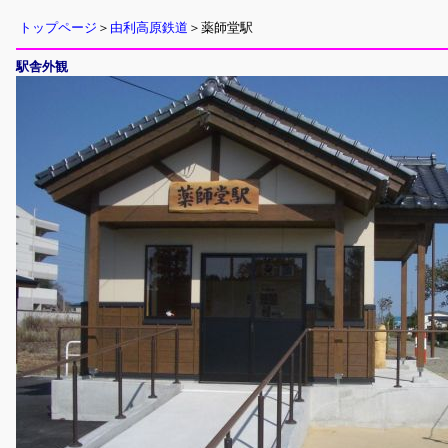
トップページ
＞
由利高原鉄道
＞薬師堂駅
駅舎外観