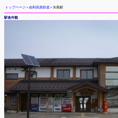
トップページ
＞
由利高原鉄道
＞矢島駅
駅舎外観