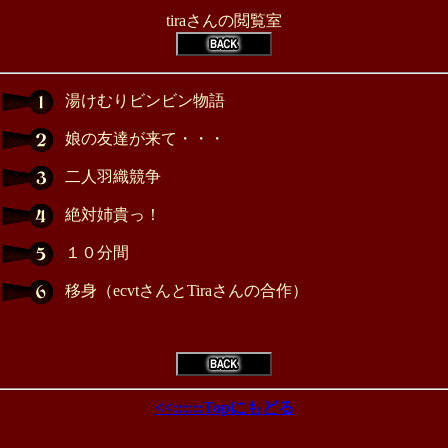
tiraさん
の閲覧室
湯けむりビンビン物語
娘の友達が来て・・・
二人羽織競争
絶対姉貴っ！
１０分間
移身（ecvtさんとTiraさんの合作）
<<::::::Topにもどる