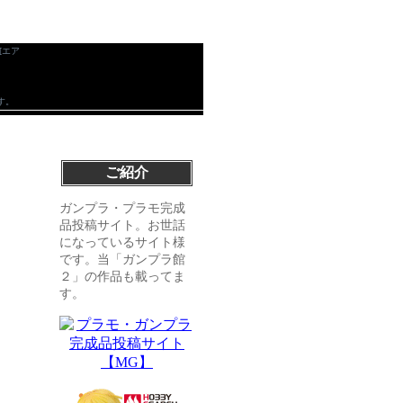
[エア
す。
ご紹介
ガンプラ・プラモ完成
品投稿サイト。お世話
になっているサイト様
です。当「ガンプラ館
２」の作品も載ってま
す。