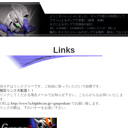
ようこそいらっしゃいました。 ガンプラ館２の特徴として、
ブラシによるガンプラ塗装]・[改造、改修]
などによるガンプラ完成品の紹介。
SD・1/144HG・1/144HGUC・1/100シリーズ・MG と
幅広いサイズとジャンルのガンプラを製作・展示しておりま
Links
当ＨＰはリンクフリーです。ご自由に張っていただいて結構です。
相互リンク大歓迎！！
リンクしてくださる場合メールでお知らせ下さい。こちらからもお伺いいたしま
す。
URLは
http://www7a.biglobe.ne.jp/~ganprakan/
でお願い致します。
リンクの際は、下のバナーをお使い下さい。