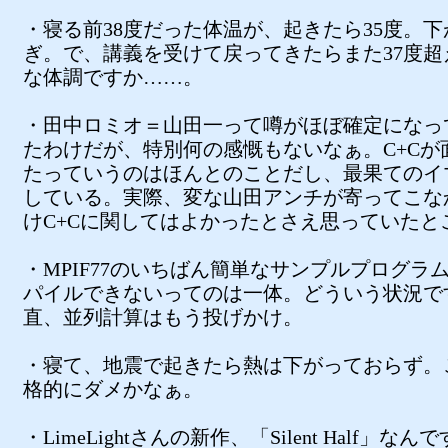
・寝る前38度だった体温が、起きたら35度。下
ぎ。で、講義を受けて戻ってきたらまた37度超
な体調ですか……。
・田中ロミオ＝山田一って噂がほぼ確定になっ
たわけだが、特別何の感慨もないなぁ。C+Cが
たっていうのはほんとのことだし、最果てのイ
している。実際、変な山田アンチが寄ってこな
けC+Cに関してはよかったとさえ思っていたと
・MPIF77のいちばん簡単なサンプルプログラ
パイルできないってのは一体。どういう状況で
直、並列計算はもう投げかけ。
・寝て、地震で起きたら熱は下がっておらず。
格的にダメかなぁ。
・LimeLightさんの新作、「Silent Half」な