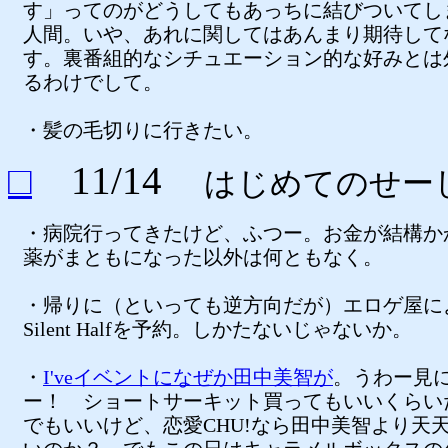
す」ってのがどうしてもあっちに結びついてし
人間。いや、あれに関してはあんまり期待して
す。裏番組的なシチュエーション的な好みとは
るわけでして。
・髪の毛切りに行きたい。
□
11/14
はじめてのせー
・病院行ってきたけど、ふつー。お金が結構か
薬がまともになった以外は何ともなく。
・帰りに（といっても逆方向だが）エロゲ屋に
Silent Halfを予約。しかたないじゃないか。
・
I'veイベントになぜか田中美智が
。うわー見
ー！ ショートサーキット買ってもいいくらい
でもいいけど、恋愛CHU!なら田中美智より天