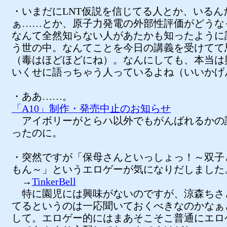
・いまだにLNT仮説を信じてる人とか、いるん
ぁ……とか、原子力発電の外部性評価がどうな
なんて全然知らない人があたかも知ったように
う世の中。なんてことを今日の講義を受けてて
（毒はほどほどにね）。なんにしても、本当は
いくせに語っちゃう人っているよね（いいかげ
・ああ……。
「A10」制作・発売中止のお知らせ
アイボリーがとらハ以外でもがんばれるかの
ったのに。
・突然ですが「保母さんといっしょっ！～双子
もん～」というエロゲーが気になりだしました
→
TinkerBell
特に園児には興味がないのですが、涼森ちさ
てるというのは一応聞いておくべきなのかなぁ
して。エロゲー的にはまあそこそこ普通にエロ