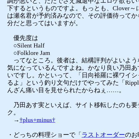
調が悪いと、ただでさえ減退中なエロゲ欲もい
下するというものですよ。もっとも、Clover～
は瀬名君が予約済みなので、その評価待ってか
分だと思ってはいますが。
優先度は
○Silent Half
○Folklore Jam
ってなところ。後者は、結構評判がよいよう
気になっているんですよね。かなり良い乃田あ
いですし。かといって、「日向裕羅に裸ワイシ
るよ」という釣り文句だけでやってみた「Rippl
んざん痛い目を見せられたからねぇ……。
乃田あす実といえば、サイト移転したのも要
ク。
→
†plus+minus†
・どっちの料理ショーで「
ラストオーダー
のお