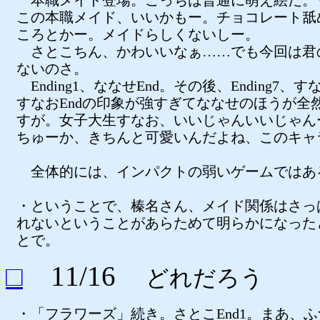
本職メイド登場。こっちは普通に萌え絵だ。
この本職メイド、いいかもー。チョコレート舐
ころとかー。メイドらしくないしー。
さとこちん、かわいいなぁ……でも今回は君
ないのさ。
Ending1、ななせEnd。その後、Ending7、す
すなおEndの印象が強すぎてななせのほうが全
すが。女子大生すなお、いいじゃんいいじゃん
ちゅーか、きちんと可愛いんだよね、このキャ
全体的には、インパクトの弱いゲームではあ
・ということで、榛名さん、メイド関係はさっ
れないということがあらためて明らかになった
とで。
□
11/16
どれだろう
・「フラワーズ」続き。さとこEnd1。まあ、