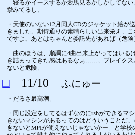
寝るかイースするか競馬見るかしかしてない
挙みてるし。
・天使のいない12月同人CDのジャケット絵が
きました。期待通りの素晴らしい出来栄え。こ
ですよ。あとはちゃんと委託先があれば（危険
曲のほうは、順調に4曲出来上がってはいる
き詰まってきた感はあるなぁ……。ブレイクス
ないと危険。
□
11/10
ふにゅー
・だるさ最高潮。
・同じ設定をしてるはずなのにrshができるマ
きないマシンがあるってのはどういうことだ。r
きないとMPIが使えないじゃないかー。と学校
かといって誰も他にやってくれる人がいるわけ