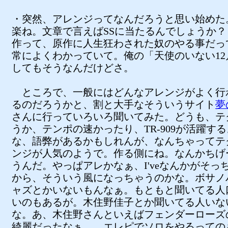
・突然、アレンジってなんだろうと思い始めた
楽ね。文章で言えばSSに当たるんでしょうか？
作って、原作に人生狂わされた奴のやる事だっ
常によくわかっていて。俺の「天使のいない12
してもそうなんだけどさ。
ところで、一般にはどんなアレンジがよく行
るのだろうかと、割と大手なそういうサイト
夢
さんに行っていろいろ聞いてみた。どうも、テ
うか、テンポの速かったり、TR-909が活躍す
な、語弊があるかもしれんが、なんちゃってテ
ンジが人気のようで。作る側にね。なんかちげ
うんだ。やっぱアレかなぁ、I'veなんかがそっ
から、そういう風になっちゃうのかな。ボサノ
ャズとかいないもんなぁ。もともと聞いてる人
いのもあるが。木住野佳子とか聞いてる人いな
な。あ、木住野さんといえばフェンダーローズ
綺麗だったなぁ……エレピでソロをやるっての