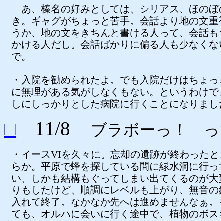
あ、榛名の好みとしては、シリアス、ほのぼ
き。ギャグがちょっと苦手。会話より地の文重
うか、地の文をきちんと書ける人って、会話も
かける人だし。会話ばかりに偏る人も少なくな
で。
・入院を勧められたよ。でも入院だけはちょっ
に無理がある気がしなくもない。というわけで
しにしっかりとした病院に行くことになりまし
□
11/8
ブラボーっ！ っ
・イースVIを久々に。忘却の遺跡が終わったと
らか。平原で蜂を探している間に緑水洞に行っ
い、しかも結構もぐってしまい出てくるのが大
りもしたけど、順調にレベルも上がり、無音の
入れて終了。なかなか先へは進めませんなぁ。
ても、オルハに会いに行く途中で、植物のボス