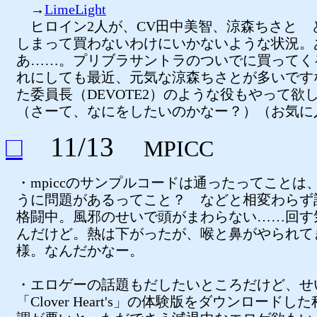
→
LimeLight
ヒロイン2人が、CV田中美智、涼森ちさと 
しまって買わないわけにいかないような状況。
あ……。プリブラサントラのついでに買ってく
れにしても最近、元気な涼森ちさとが多いです
た委員長（DEVOTE2）のような役もやって欲
（さーて、なにをしたいのかなー？）（お気に
□
11/13
MPICC
・mpiccのサンプルコードは通ったってことは、
うに問題があるってこと？ などと相変わらず
格闘中。風邪のせいで頭がまわらない……回す
んだけど。熱は下がったが、喉と鼻がやられて
様。なんだかなー。
・エロゲーの話題もだしたいところだけど、せ
「Clover Heart's」の体験版をダウンロードし