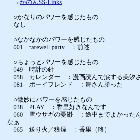
→
かのんSS-Links
○かなりのパワーを感じたもの
なし
○なかなかのパワーを感じたもの
001 farewell party ：前述
○ちょっとパワーを感じたもの
049 時計の針
058 カレンダー ：漫画読んで涙する美汐
081 ボーイフレンド ：舞さん勝った
○微妙にパワーを感じたもの
038 PLAY ：香里好きなんです
060 雪ウサギの憂鬱 ：途中までよかった
なぁ
065 送り火／狼煙 ：香里（略）