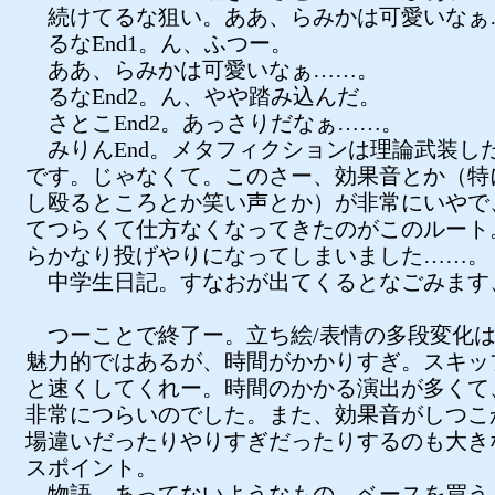
続けてるな狙い。ああ、らみかは可愛いなぁ
るなEnd1。ん、ふつー。
ああ、らみかは可愛いなぁ……。
るなEnd2。ん、やや踏み込んだ。
さとこEnd2。あっさりだなぁ……。
みりんEnd。メタフィクションは理論武装し
です。じゃなくて。このさー、効果音とか（特
し殴るところとか笑い声とか）が非常にいやで
てつらくて仕方なくなってきたのがこのルート
らかなり投げやりになってしまいました……。
中学生日記。すなおが出てくるとなごみます
つーことで終了ー。立ち絵/表情の多段変化
魅力的ではあるが、時間がかかりすぎ。スキッ
と速くしてくれー。時間のかかる演出が多くて
非常につらいのでした。また、効果音がしつこ
場違いだったりやりすぎだったりするのも大き
スポイント。
物語。あってないようなもの。ベースを買う