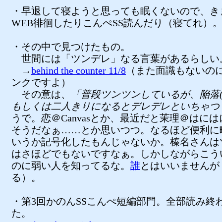
・早退して寝ようと思っても眠くないので、き
WEB徘徊したりこんぺSS読んだり（寝てれ）
・その中で見つけたもの。
世間には「ツンデレ」なる言葉があるらしい
→
behind the counter 11/8
（また面識もないの
ンクですよ）
その意は、
「普段ツンツンしているが、陥落(
もしくは二人きりになるとデレデレといちゃつ
うで。恋＠Canvasとか、最近だと茉理＠はに
そうだなぁ……とか思いつつ。なるほど便利に
いうか記号化したもんじゃないか。榛名さんは
はさほどでもないですなぁ。しかしながらこう
のに弱い人を知ってるな。
誰
とはいいませんが
る）。
・第3回かのんSSこんぺ短編部門。全部読み終
た。