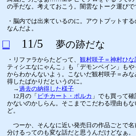
の手だな。考えておこう。闇雲なトーク運びで
・脳内では出来ているのに。アウトプットする
なんだよ。
□
11/5
夢の跡だな
・リファラからたどって、
観村咲子＝神村ひな
ティシエなにゃんこ」も「デモンベイン」もや
からわかんないよぅ。こないだ観村咲子＝みな
得したばかりだというのに。
→
過去の納得した
様子
12月の「
ピチカート・ポルカ
」でも買って確
かないのかしらん。そこまでこだわる理由もな
ど。
つーか、そんなに近い発売日の作品ごとで名
分けるってのも変な話だと思うんだけどなぁ。