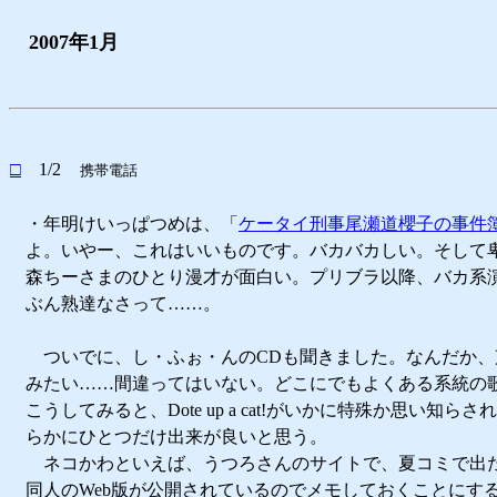
2007年1月
□
1/2
携帯電話
・年明けいっぱつめは、「
ケータイ刑事尾瀬道櫻子の事件
よ。いやー、これはいいものです。バカバカしい。そして
森ちーさまのひとり漫才が面白い。プリブラ以降、バカ系
ぶん熟達なさって……。
ついでに、し・ふぉ・んのCDも聞きました。なんだか、
みたい……間違ってはいない。どこにでもよくある系統の
こうしてみると、Dote up a cat!がいかに特殊か思い知ら
らかにひとつだけ出来が良いと思う。
ネコかわといえば、うつろさんのサイトで、夏コミで出
同人のWeb版が公開されているのでメモしておくことにす