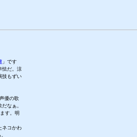
簿
」です
卑怯だ。涼
演技もずい
声優の歌
歌だなぁ。
されます。明
たネコかわ
る。