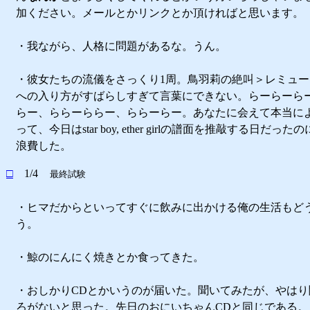
加ください。メールとかリンクとか頂ければと思います。
・我ながら、人格に問題があるな。うん。
・彼女たちの流儀をさっくり1周。鳥羽莉の絶叫＞レミュ
への入り方がすばらしすぎて言葉にできない。らーらーら
らー、ららーららー、ららーらー。あなたに会えて本当に
って、今日はstar boy, ether girlの譜面を推敲する日だっ
浪費した。
□
1/4
最終試験
・ヒマだからといってすぐに飲みに出かける俺の生活もど
う。
・鯨のにんにく焼きとか食ってきた。
・おしかりCDとかいうのが届いた。聞いてみたが、やはり
ろがないと思った。先日のおにいちゃんCDと同じである。