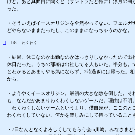
けど。あと真面目に聞くと（サントラだと特に）涼月の曲
った。
・そういえばイースオリジンを全然やってない。フェルガ
どやらないままだったし、このままになっちゃうのかな。
□
1/8
わくわく
・結局、休日なのか出勤なのかはっきりしなかったので出
休日だった。うちの部署は出社してる人もいた。半分も。
とわかるとあまりやる気にならず、2時過ぎには帰った。
から。
・ようやくイースオリジン。最初の大きな敵を倒した。そ
も、なんだかあまりわくわくしないゲームだ。理由は不明
わくわくしないゲームというより、僕自身が、ここのと
わくわくしていない。何かを楽しみにして待っていること
・7日なんとなくよろしくしてもらう会in川崎。みなさまど