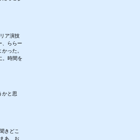
ーリア演技
ー、ららー
よかった。
たのに。時間を
うかと思
聞きどこ
まあ、お