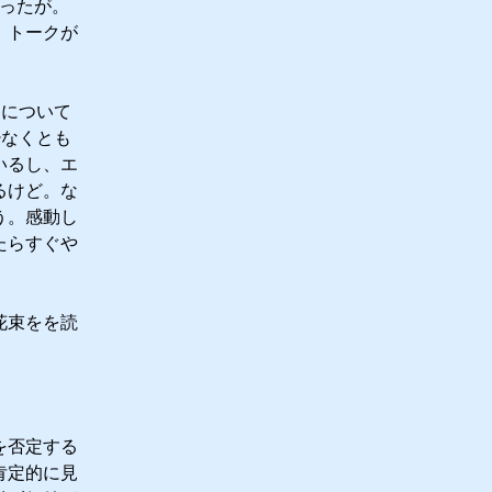
かったが。
。トークが
Gについて
少なくとも
いるし、エ
るけど。な
う。感動し
たらすぐや
花束をを読
を否定する
肯定的に見