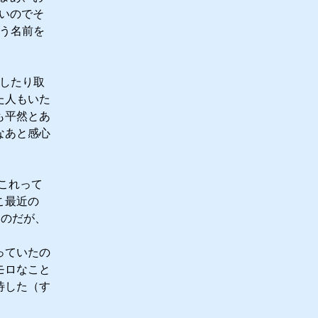
いのでそ
いう名前を
らしたり取
た人もいた
も平然とあ
なあと感心
これって
こ最近の
るのだが、
っていたの
モロなこと
待した（す