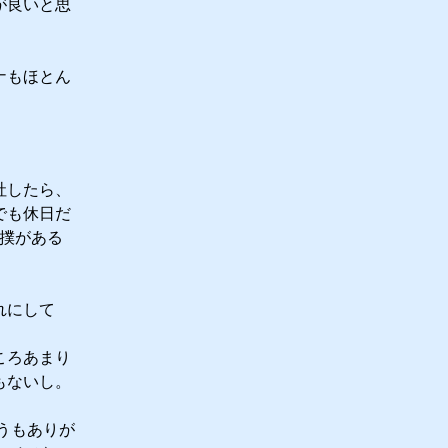
が良いと思
ナもほとん
社したら、
でも休日だ
相撲がある
れにして
。
ころあまり
もないし。
うもありが