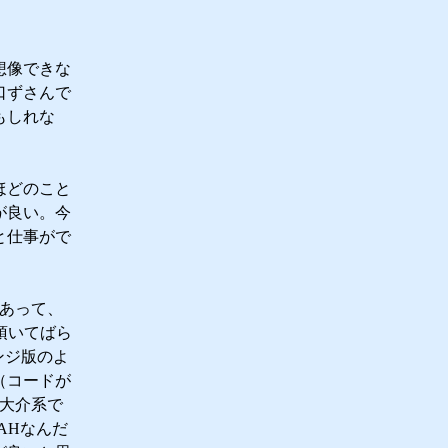
想像できな
口ずさんで
もしれな
ほどのこと
が良い。今
と仕事がで
があって、
を頂いてばら
レンジ版のよ
（コードが
倉大介系で
LAHなんだ