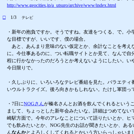
http://www.geocities.jp/a_utsuro/archive/www/index.html
□
1/3
テレビ
・新年の抱負ですか。そうですね。友達をつくる、で。小
な目標ですが、いいです、僕の場合。
あと、あんまり意味のない仮定とか、余計なことを考え
に。今仕事あるのに、つい転職サイトとか見て、なんで自
程に行かなかったのだろうとか考えないようにしたい。い
今日限りで。
・久しぶりに、いろいろなテレビ番組を見た。バラエティ
いウルトラクイズ。後ろ向きかもしれない。たけし軍団っ
・7日に
NOGさん
が榛名さんとお酒を飲んでくれるという
まして、ちょっとした新年会みたいな。詳細はつめてない
崎駅方面で。今年のアレなことについて語りたいとか、ヒ
でも飲みたいとか、NOG先生のお話が聞きたいとか、ある
ん
なんか
とよろしくしてくれるとかいう方いらっしゃいま