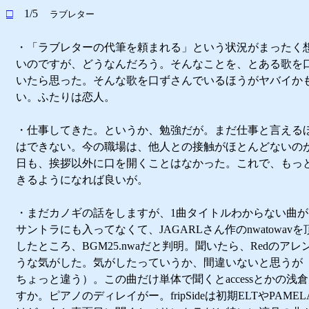
□
1/5
ラブレター
・「ラブレターの代筆を頼まれる」という状況がまったく
いのですが、どうなんだろう。そんなことを、とある歌を
いたら思った。そんな歌を口ずさんでいるほうがヤバイか
い。ふたりは恋人。
・仕事してきた。というか、勉強だが。まだ仕事と言える
はできない。今の職場は、他人との接触がほとんどないの
日も、挨拶以外に口を開くことはなかった。これで、もっ
きるようになれば良いが。
・まだカノギの話をしますが、1曲タイトルわからない曲
サントラにも入ってなくて、JAGARLさん作のnwatowav
したところ、BGM25.nwaだと判明。聞いたら、Redのア
うな気がした。気がしたっていうか、間違いないと思うが
ちょっと違う）。この曲だけ単体で聞くとaccessとかの浅
すか。ピアノのディレイがー。fripSideは初期ELTやPAME