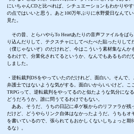
にいちゃんCDと比べれば、シチュエーションもわかりやす
の点ではいいと思う。あと100万年ぶりに水野愛日なんて
見た。
その昔、とらハやらTo Heartあたりの音声ファイルをば
り込んだりして、テクスチャにしてぺたぺた貼ったりして
（僕じゃないぞ）のだけれど、今はこういう素材集なんか
るわけで、分業化されてるというか、なんでもあるものだ
しました。
・逆転裁判DSをやっていたのだけれど、面白い。そんで、
弁護士ではないような気がする。面白いからいいけど。こ
TRPGって、逆転裁判をやってるのと似たような気分にな
どうだろうか。誰に問うてるわけでもない。
ああ、そうだ、うちの日記に卓ゲ板からのリファラが残
だけど、どうやらリンク自体はなかったようだ。うちもオ
を書いているので、張られてもおかしくないしちょっと期
るな）。