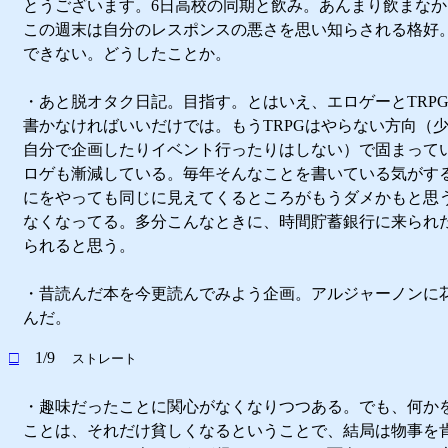
とうございます。6日高校の同期と飲み。あんまり飲まな
この週末は自分のレスポンスの悪さを思い知らされる格好
できない。どうしたことか。
・あと脱オタク日記。目指す。とはいえ、エロゲーとTRP
書かなければいいだけでは。もうTRPGはやらない方向（
自分で企画したりイベント行ったりはしない）で固まって
ロゲも漸減している。毎年そんなことを書いている気がす
にをやっても同じに見えてくるところがもうダメかもと思
なくなってる。多分こんなときに、時間貯蓄銀行に来られ
られると思う。
・昔読んだ本を今更読んでみよう企画。アルジャーノンに
んだ。
□
1/9
ストレート
・趣味だったことに関心がなくなりつつある。でも、何か
ことは、それだけ貧しくなるということで、結局は物事を