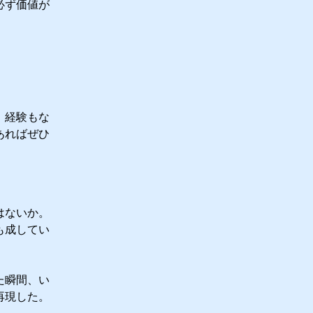
必ず価値が
。
。経験もな
あればぜひ
はないか。
も成してい
た瞬間、い
再現した。