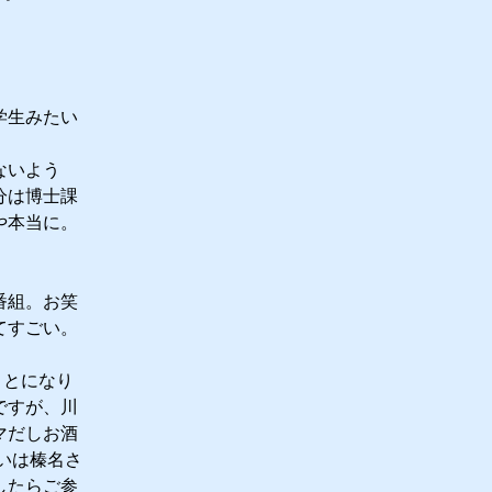
学生みたい
ないよう
分は博士課
や本当に。
番組。お笑
てすごい。
ことになり
ですが、川
マだしお酒
いは榛名さ
したらご参