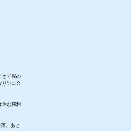
てきて僕の
なり誰に会
は休む権利
段落。あと