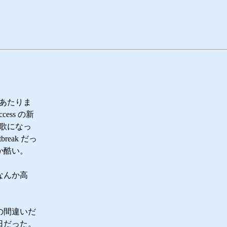
E あたりま
ss の新
歌になっ
reak だっ
か酷い。
なんか高
の間違いだ
日だった。