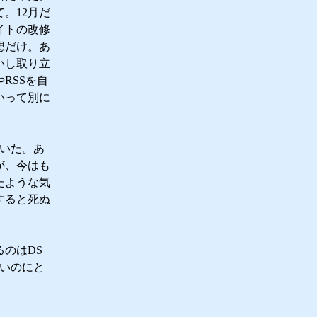
。12月だ
イトの改修
想だけ。あ
いし取り立
RSSを自
いって別に
ていた。あ
が、今はも
たような気
すると死ぬ
のはDS
いいのにと