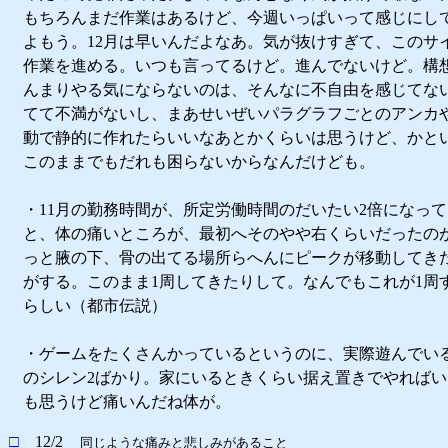
もちろんまだ作業はあるけど、今週いっぱいって感じにして
よもう。12月は早いんだよなあ。気が抜けすぎて、このサ
作業を進める。いつも言ってるけど。進んでないけど。構
んまりやる気にならないのは、そんなに不自由を感じてな
てて不満がないし、まあせいぜいパラグラフごとのアンカや
動で静的に作れたらいいなあとかくらいは思うけど、かと
このままでもだれも困らないからなんだけども。
・11月の勤務時間が、所定労働時間のだいたい2倍になっ
と、体の痛いところが、最初へそのやや右くらいだったの
っと腋の下、骨の出てる場所らへんにピークが移動してき
がする。このまま1周してきたりして。なんでもこれが1周
らしい（都市伝説）
・ゲームをたくさんかっているというのに、実際遊んでいる
のシレン2ばかり。家にいるときくらい据え置きでやれば
も思うけど痛いんだね体が。
□
12/2
同じような痛みと悲しみがあること