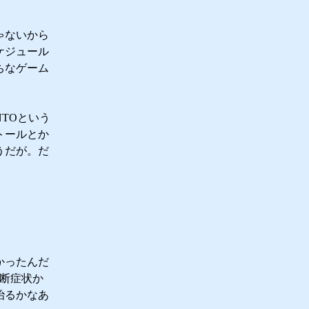
ゃないから
ケジュール
ちなゲーム
NTOという
トールとか
うだが。だ
かったんだ
禁断症状か
治るかなあ