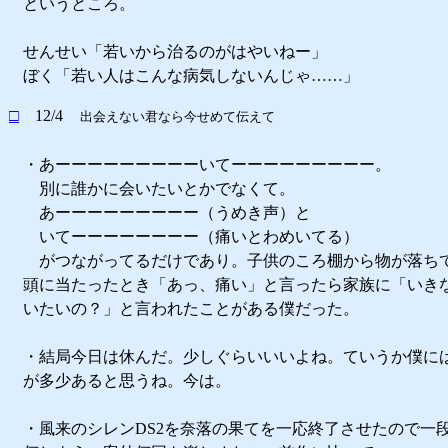
というところ。
せんせい「若いから治るのがはやいねー」
ぼく「若い人はこんな病気しないんじゃ……」
□
12/4
出会えない君なら今せめて伝えて
・あーーーーーーーーーいてーーーーーーーーー。
別に誰かに会いたいとかでなくて。
あーーーーーーーーー（うめき声）と
いてーーーーーーーー（痛いとわめいてる）
がつながってるだけであり。子供のころ棚から物が落ち
頭に当たったとき「あっ、痛い」と言ったら家族に「いき
いたいの？」と言われたことがある僕だった。
・結局今日は休んだ。少しぐらいいいよね。ていうか僕に
が多少あると思うね。今は。
・風来のシレンDS2を奈落の果てを一応終了させたので一