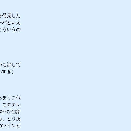
を発見した
ーパといえ
こういうの
のも治して
いすぎ）
あまりに低
、このテレ
60の性能
ね。とりあ
のツインビ