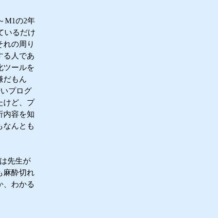
M1の2年
ているだけ
それの周り
する人であ
化ツールを
嫌だもん
若いプログ
たけど、プ
析内容を知
もなんとも
日は先生が
も麻酔切れ
か、わかる