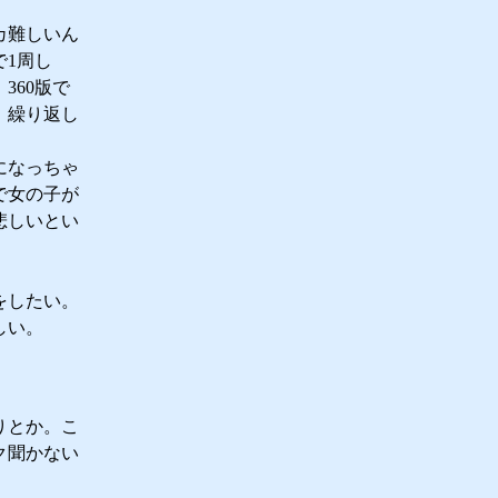
カ難しいん
1周し
360版で
、繰り返し
になっちゃ
で女の子が
悲しいとい
をしたい。
しい。
りとか。こ
ク聞かない