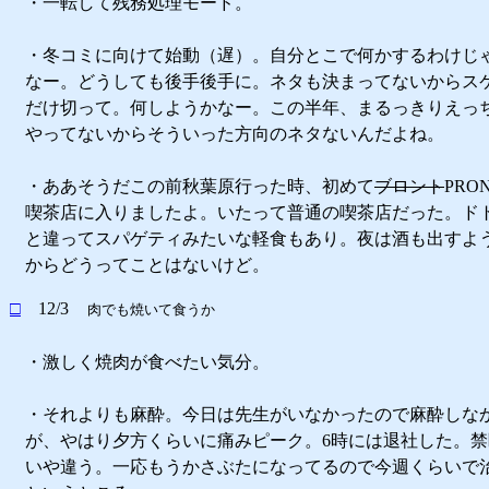
・一転して残務処理モード。
・冬コミに向けて始動（遅）。自分とこで何かするわけじ
なー。どうしても後手後手に。ネタも決まってないからス
だけ切って。何しようかなー。この半年、まるっきりえっ
やってないからそういった方向のネタないんだよね。
・ああそうだこの前秋葉原行った時、初めて
ブロント
PRO
喫茶店に入りましたよ。いたって普通の喫茶店だった。ド
と違ってスパゲティみたいな軽食もあり。夜は酒も出すよ
からどうってことはないけど。
□
12/3
肉でも焼いて食うか
・激しく焼肉が食べたい気分。
・それよりも麻酔。今日は先生がいなかったので麻酔しな
が、やはり夕方くらいに痛みピーク。6時には退社した。
いや違う。一応もうかさぶたになってるので今週くらいで