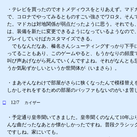
・テレビを買ったのでオトメディウスをとりあえず。マド
で、コロナでやってみるとものすごい強さでワロタ。そんで
た。マドカは対地関係が弱点だったように思う。それでも、
は、装備を新たに変更できるようになっているようなので
プレイしていけばカスタマイズできる。
でもなんだなあ、榛名さんシューティングすっかり下手
ってることもあり、このゲームやると、もうかなりの頻度
叫び声あげながら死んでいくんですよね。それがなんとも
うか気恥ずかしいというか世間体が（いまさら）。
・まあそんなわけで部屋がさらに狭くなったんで模様替え
しかしそれをするための部屋のバッファもないのがいま苦
□
12/7
カイザー
・予定通り皇帝聞いてきました。皇帝聞くのなんて10年ぶ
んな曲だったなあとか懐かしかったですね。普段クラシッ
ですしね。家にいても。