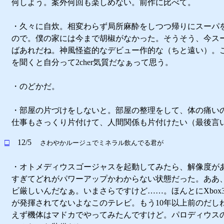
何しよう。案外何回も楽しめない。前作に比べて。
・久々に自炊。相変わらず局所麻酔をしつつ帰りにスーパ
ので。僕の家には今まで胡椒がなかった。そうそう、今ス
ばあれだね。神風怪盗的なデビュー作的な（ちと遠い）。
を聞くと自分って2cher気質だなぁって思う。
・のどかだ。
・部屋の片づけをしないと。部屋の整理をして、体の痛い
仕事もさっくり片付けて、人間関係も片付けたい（最後言
□
12/5
さわやかルージュでミネラル飲んでる君が
・オトメディウスゴージャスを起動してみたら、解像度が
すぎてどれがパワーアップかわからない状態だった。ああ
ビ厳しいんだなぁ。いまさらですけど……。ほんとにXbox3
が発揮されてないよなこのテレビ。もう10年以上前のだし
えず機体はマドカでやってみたんですけど。パロディウス