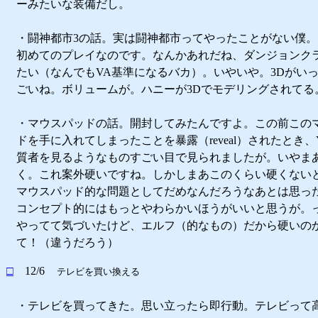
ーみたいな装備だし。
・闘神都市3の話。実は闘神都市ってやったことがない僕
初めてのプレイなのです。なんかあれだね、ダンジョンク
たい（なんでもVA基準になるバカ）。いやいや。3Dがい
ごいね。ボリュームが。ハニーが3Dでモデリングされてる
・マウスパッドの話。開封してみたんですよ。この前この
ドを手に入れてしまったことを暴露（reveal）されたとき
質者を見るようなものすごい目で見られましたが。いやま
く。これ案外硬いですね。しかしまあこのくらい硬くない
マウスパッド的な問題としてだめなんだろうなあとは思っ
コンセプト的にはもっとやわらかいほうがいいと思うが。
やってて気づいたけど、エルフ（的なもの）だから硬いの
て！（違うだろう）
□
12/6
テレビを買い換える
・テレビを買ってきた。思い立ったら即行動。テレビって