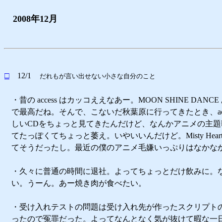
2008年12月
□
12/1
だれもが言い出せない小さな自分のこと
・昔の access はカッコええなあー。MOON SHINE DANC
で最高だね。そんで、こないだ秋葉原に行ってきたとき、acce
しいCDをちょっと見てきたんだけど、なんかアニメの主題
てたっぽくてちょっと萎え。いやいいんだけど。Misty Heartb
てそうだったし。最近の僕のアニメ毛嫌いっぷりはなかな
・久々に普通の時間に退社。よってちょっとだけ飲みに。
い。うーん。あー焼き肉が食べたい。
・受け入れテストの問題は受け入れ先が作ったスクリプト
ったので冤罪だった。よってなんとなく気が抜けて暇な一