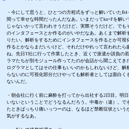
・今にして思うと、ひとつの方程式をずっと解いていたB4～
間って幸せな時間だったんだなあ。いまだってku=Fを解い
じゃないかって言われそうだけど。実際そうだけど。でも
のインタフェースとか作るのがいやだなあ。あくまで解析
りたい。解析をするためにインタフェースを作るとか可視
作るとかならまだいいけど、それだけやれって言われたら
ね。先日T社に行って作業したとき、近くで派遣か請負の
ラマたちが別モジュール作ってたのが会話から聞こえてき
ログラマとしてはその仕事もいいのかもしれないけど、解
らないのに可視化部分だけやっても解析者としては面白く
ないんだ。
・朝会社に行く前に麻酔を打ってから出社する2日目。明
いないということでどうなるんだろう。中毒か（違）。で
たときばっちり痛いっつーのは、なるほど禁断症状という
気がするなあ。