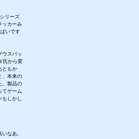
。シリーズ
ラッカーみ
っぱいです
。
マウスパッ
、Y氏から変
あともか
と、本来の
た。製品の
ってゲーム
かもしかし
高いなあ。