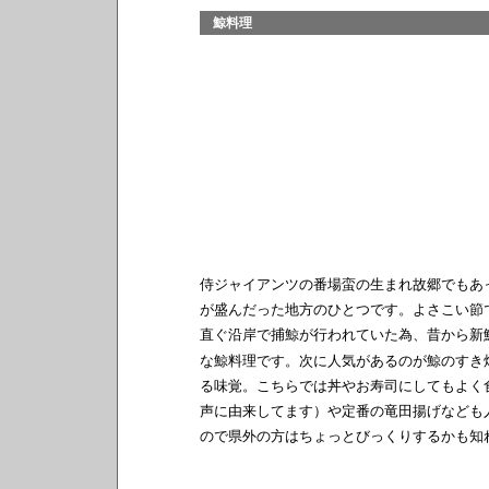
鯨料理
侍ジャイアンツの番場蛮の生まれ故郷でもあ
が盛んだった地方のひとつです。よさこい節
直ぐ沿岸で捕鯨が行われていた為、昔から新
な鯨料理です。次に人気があるのが鯨のすき
る味覚。こちらでは丼やお寿司にしてもよく
声に由来してます）や定番の竜田揚げなども
ので県外の方はちょっとびっくりするかも知