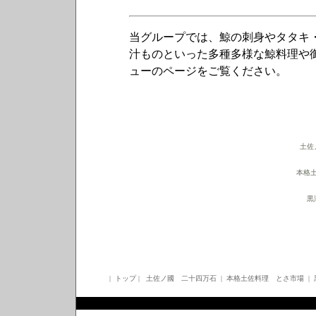
当グループでは、鯨の刺身やタタキ
汁ものといった多種多様な鯨料理や
ューのページをご覧ください。
土佐
本格
黒
|
トップ
|
土佐ノ國 二十四万石
|
本格土佐料理 とさ市場
|