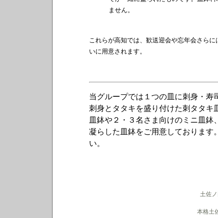
ません。
これらが高知では、歓送迎会や忘年会さらに
いに用意されます。
当グループでは１つの皿に刺身・寿司
刺身とタタキを盛り付けた刺タタキ皿
皿鉢や２・３名さま向けのミニ皿鉢
凝らした皿鉢をご用意しております
い。
土佐ノ
本格土