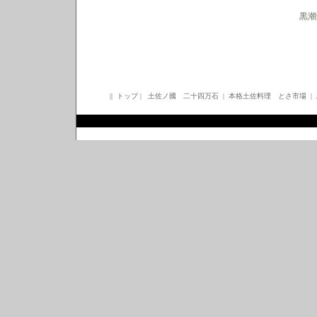
黒潮
|
|
トップ
|
土佐ノ國 二十四万石
|
本格土佐料理 とさ市場
|