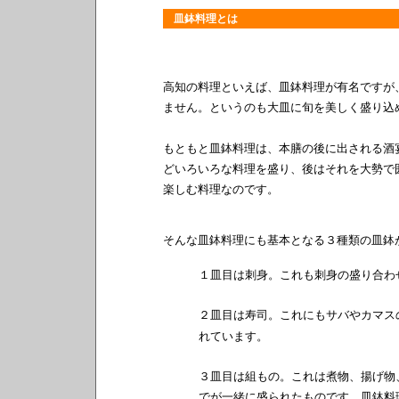
皿鉢料理とは
高知
の料理といえば、皿鉢料理が有名ですが
ません。というのも大皿に旬を美しく盛り込
もともと皿鉢料理は、本膳の後に出される酒
どいろいろな料理を盛り、後はそれを大勢で
楽しむ料理なのです
。
そんな皿鉢料理にも基本となる３種類の皿鉢
１皿目は刺身。これも刺身の盛り合わ
２皿目は寿司。これにもサバやカマス
れています。
３皿目は組もの。これは煮物、揚げ物
でが一緒に盛られたものです。皿鉢料