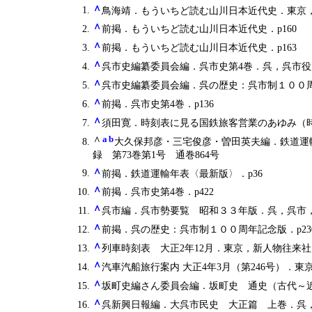
∧
鳥海靖．もういちど読む山川日本近代史．東京，山川出版社，2
∧
前掲．もういちど読む山川日本近代史．p160
∧
前掲．もういちど読む山川日本近代史．p163
∧
呉市史編纂委員会編．呉市史第4巻．呉，呉市役所，1
∧
呉市史編纂委員会編．呉の歴史：呉市制１００周年記念
∧
前掲．呉市史第4巻．p136
∧
須田寛．時刻表に見る国鉄旅客営業のあゆみ（時刻
∧
a
b
大久保邦彦・三宅俊彦・曽田英夫編．鉄道運輸年表
録 第73巻第1号 通巻864号
∧
前掲．鉄道運輸年表〈最新版〉．p36
∧
前掲．呉市史第4巻．p422
∧
呉市編．呉市勢要覧 昭和３３年版．呉，呉市，19
∧
前掲．呉の歴史：呉市制１００周年記念版．p23
∧
列車時刻表 大正2年12月．東京，新人物往来社，
∧
汽車汽船旅行案内 大正4年3月（第246号）．東
∧
坂町史編さん委員会編．坂町史 通史（古代～近代）編
∧
呉新興日報編．大呉市民史 大正篇 上巻．呉，中