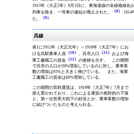
1913年（大正2年）8月1日に、東海道線の全線複線化
（8）
列車を除き、一等車の連結が廃止された。
191
（9）
た。
呉線
表1に1912年（大正元年）～1918年（大正7年）にお
（10）
（11）
ける呉駅乗車人員
、呉市人口
および海
（12）
軍工廠職工の賃金
の推移を示す。 この期間
で呉市の人口が20%増加しているのに対し、乗車客
数の増加は93%と大きく伸びている。 また、海軍
工廠職工の賃金は60%増加している。
この期間の官鉄運賃は、1918年（大正7年）7月まで
据え置かれており、これによる運賃の相対的の下落
と、第一次世界大戦下の好況とが、乗車客数の増加
に結びついたものと考えられる。