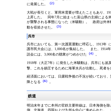
（2）
に発展した。
大戦が長引くと、軍用米需要が増えたこともあり、191
上昇した。 同年7月に始まった富山県の主婦による
が襲撃される事態になった（米騒動）。 政府は外米
（3）
動を収拾させた。
呉市
呉市においても、第一次護憲運動に呼応し、1913年（
護市民大会には、1,000名が集結した。 また、191
（4）
説会には、3,000名の聴衆がつめかけた
。
1918年（大正7年）に発生した米騒動は、呉市にも波
撃、これを鎮圧するために海軍水兵が出動し、死者を
経済面においては、日露戦争後の不況が続いており、第
（6）
降となる
。
鉄道
明治末年までに本州の官鉄主要幹線は、日本海側を除
側、北海道、四国および九州を中心に進められた。 