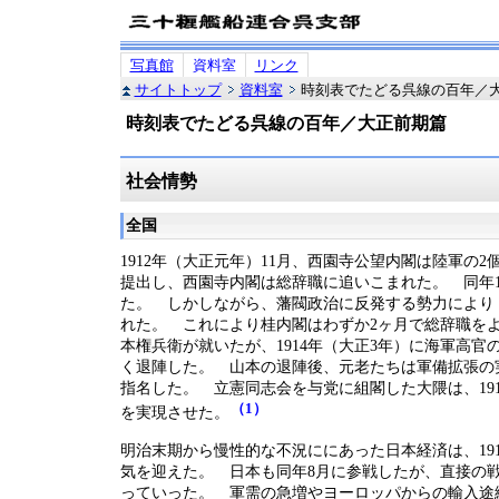
写真館
資料室
リンク
サイトトップ
資料室
時刻表でたどる呉線の百年／
時刻表でたどる呉線の百年／大正前期篇
社会情勢
全国
1912年（大正元年）11月、西園寺公望内閣は陸軍
提出し、西園寺内閣は総辞職に追いこまれた。 同年
た。 しかしながら、藩閥政治に反発する勢力により
れた。 これにより桂内閣はわずか2ヶ月で総辞職を
本権兵衛が就いたが、1914年（大正3年）に海軍高
く退陣した。 山本の退陣後、元老たちは軍備拡張の
指名した。 立憲同志会を与党に組閣した大隈は、19
（1）
を実現させた。
明治末期から慢性的な不況ににあった日本経済は、19
気を迎えた。 日本も同年8月に参戦したが、直接の
っていった。 軍需の急増やヨーロッパからの輸入途