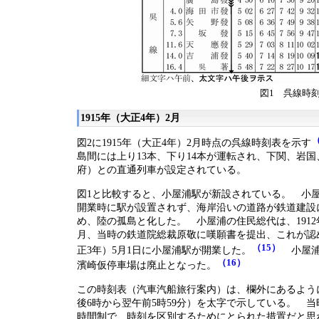
図1 呉線時刻
1915年（大正4年）2月
（
図2に1915年（大正4年）2月時点の呉線時刻表を示す
島間には上り13本、下り14本が運転され、下関、岩
府）との直通列車が設定されている。
図1と比較すると、小屋浦駅が新設されている。 小
開業時に駅が設置されず、海岸沿いの道路が鉄道建設
め、陸の孤島と化した。 小屋浦の住民総代は、1912年
月、当時の鉄道院総裁原敬に嘆願書を提出、これが認め
（15）
正3年）5月1日に小屋浦駅が開業した。
小屋浦
（16）
濱崎仮停車場は廃止となった。
この時刻表（汽車汽船旅行案内）は、欄外にあるよう
後6時から翌午前5時59分）を太字で示している。 当
時間制で、時刻を区別するためにとられた措置だと思