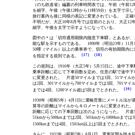
（のち鉄道省）編纂の列車時間表では、午前（午前12時
を細字、午後（午後12時から11時59分）を太字で示
旅行案内も後に同様の表記に変更されている。 正確
不明だが、大正10年8月号では従前のとおり、大正12
細字、午後を太字で示すようになっている。
図中の＊は「切符通用期限内随意下車驛」とあるが、
能な駅を示すものである。 1890年（明治23年）11
50哩（マイル）以上の乗車券で、切符の有効期限内に
（17）
（18）
を指定する規則である。
この規則は、1916年（大正5年）5月15日に、途中下
乗車距離に応じて下車回数を定め、任意の駅で途中下
に変更された。 片道50マイルまでは1回、51マイルか
は2回、301マイルから700マイルまでは3回、701マイル
（19）
までは4回、1200マイル超は5回までとされた。
1930年（昭和5年）4月1日に運輸営業にメートル法が
算等の距離はマイルからキロメートルに変更された。
距離に応じての下車回数は次のようになった。 片道50
51kmから500kmまでは2回、501kmから1000kmまでは3
1500kmまでは4回、1501km以上は5回までとされた。
さらに、1932年（昭和7年）8月1日、電車区間を除き