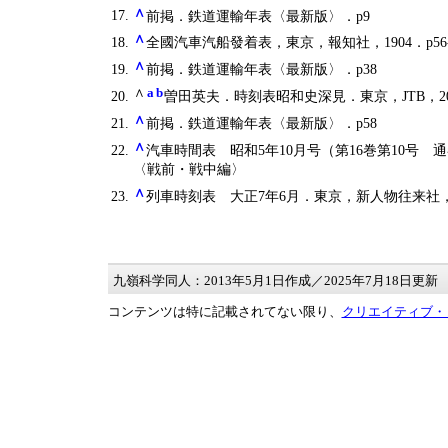
∧
前掲．鉄道運輸年表〈最新版〉．p9
∧
全國汽車汽船發着表，東京，報知社，1904．p56
∧
前掲．鉄道運輸年表〈最新版〉．p38
∧
a
b
曽田英夫．時刻表昭和史深見．東京，JTB，200
∧
前掲．鉄道運輸年表〈最新版〉．p58
∧
汽車時間表 昭和5年10月号（第16巻第10号 通
〈戦前・戦中編〉
∧
列車時刻表 大正7年6月．東京，新人物往来社，2
九嶺科学同人：2013年5月1日作成／2025年7月18日更新
コンテンツは特に記載されてない限り、
クリエイティブ・