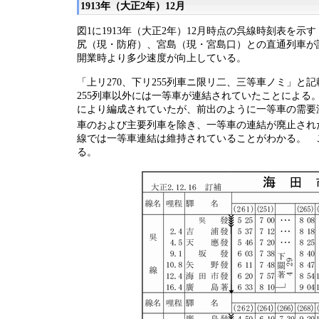
1913年（大正2年）12月
図1に1913年（大正2年）12月時点の呉線時刻表を示す
尻（現・防府）、宮島（現・宮島口）との直通列車が
開業時より多少速度が向上している。
「上リ270、下リ255列車ニ限リ二、三等車ノミ」と
255列車以外には一等車が連結されていたことによ
により編成されていたが、前出のように一等車の需要減少
車のおよび主要列車を除き、一等車の連結が廃止され
線では一等車連結は維持されていることがわかる。 
る。