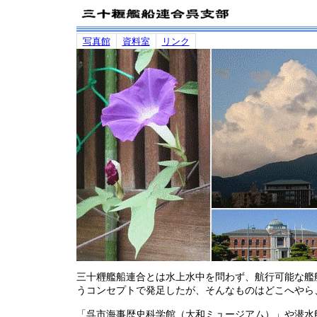
写真館
資料室
リンク
三十糎艦船連合とは水上水中を問わず、航行可能な艦
うコンセプトで発足したが、そんなものはどこへやら
「呉市海事歴史科学館（大和ミュージアム）」や潜水