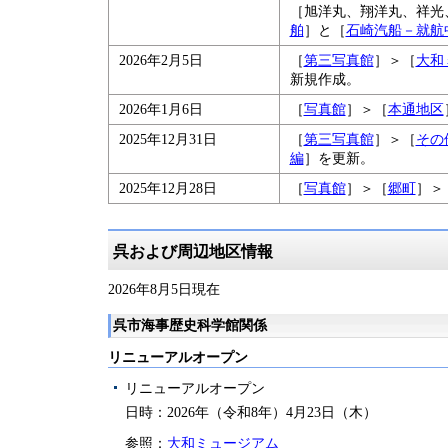
［旭洋丸、翔洋丸、祥光
舶
］と［
石崎汽船－就航
2026年2月5日
［
第三写真館
］＞［
大和
新規作成。
2026年1月6日
［
写真館
］＞［
本通地区
2025年12月31日
［
第三写真館
］＞［
その
編
］を更新。
2025年12月28日
［
写真館
］＞［
郷町
］＞
呉および周辺地区情報
2026年8月5日現在
呉市海事歴史科学館関係
リニューアルオープン
リニューアルオープン
日時：2026年（令和8年）4月23日（木）
参照：
大和ミュージアム