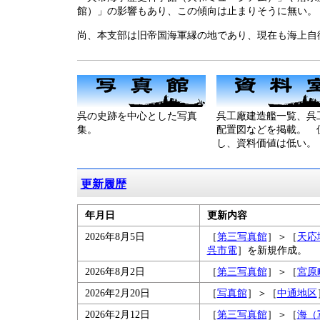
館）」の影響もあり、この傾向は止まりそうに無い。
尚、本支部は旧帝国海軍縁の地であり、現在も海上自
呉の史跡を中心とした写真
呉工廠建造艦一覧、呉
集。
配置図などを掲載。 
し、資料価値は低い。
更新履歴
年月日
更新内容
2026年8月5日
［
第三写真館
］＞［
天応
呉市電
］を新規作成。
2026年8月2日
［
第三写真館
］＞［
宮原
2026年2月20日
［
写真館
］＞［
中通地区
2026年2月12日
［
第三写真館
］＞［
海（