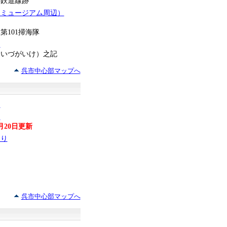
港鉄道線跡
和ミュージアム周辺）
第101掃海隊
園
みいづがいけ）之記
呉市中心部マップへ
目
目
2月20日更新
おり
呉市中心部マップへ