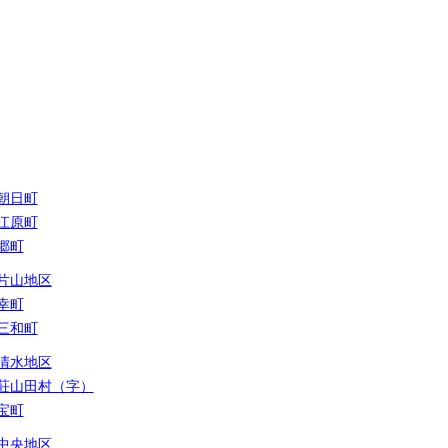
朝日町
江原町
郷町
片山地区
幸町
三和町
清水地区
荘山田村（字）
宝町
中央地区