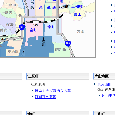
江原町
片山地区
江原墓地
東片山町
煉瓦造倉
日系カナダ義勇兵の墓
片山中
渡辺直己墓碑
幸町
三和町