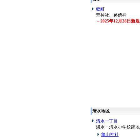
郷町
荒神社、路傍祠
－2025年12月28日新
清水地区
清水一丁目
淡水・清水小学校跡地
亀山神社