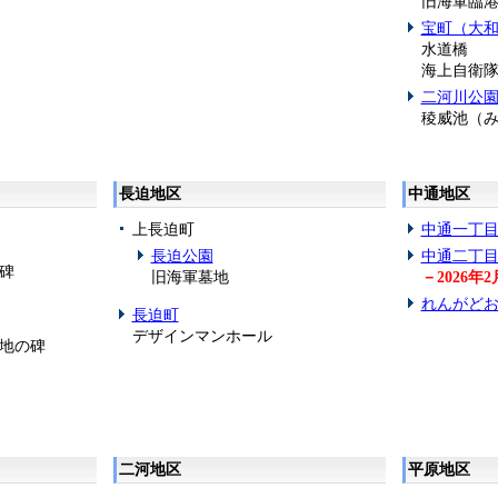
旧海軍臨
宝町（大
水道橋
海上自衛隊
二河川公
稜威池（
長迫地区
中通地区
上長迫町
中通一丁
長迫公園
中通二丁
碑
旧海軍墓地
－2026年
れんがど
長迫町
デザインマンホール
地の碑
二河地区
平原地区