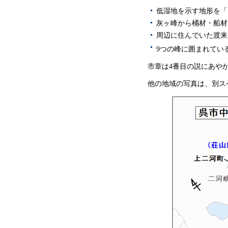
低湿地を示す地形を「
灰ヶ峰から桶材・船材
周辺に住んでいた渡来
9つの峰に囲まれてい
市章は4番目の説にあや
他の地域の写真は、別ス