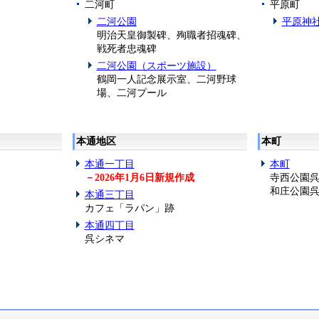
二河町
平原町
二河公園
平原神
明治天皇御製碑、殉職者招魂碑、
戦死者忠魂碑
二河公園（スポーツ施設）
鶴岡一人記念展示室、二河野球
場、二河プール
本通地区
本町
本通一丁目
本町
－2026年1月6日新規作成
寺西公園
和庄公園
本通三丁目
カフェ「ラパン」跡
本通四丁目
呉シネマ