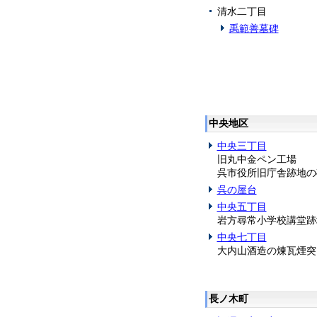
清水二丁目
禹範善墓碑
中央地区
中央三丁目
旧丸中金ペン工場
呉市役所旧庁舎跡地の
呉の屋台
中央五丁目
岩方尋常小学校講堂跡
中央七丁目
大内山酒造の煉瓦煙突
長ノ木町