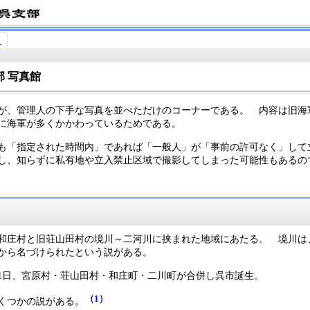
ク
 写真館
が、管理人の下手な写真を並べただけのコーナーである。 内容は旧海
に海軍が多くかかわっているためである。
も「指定された時間内」であれば「一般人」が「事前の許可なく」して
し、知らずに私有地や立入禁止区域で撮影してしまった可能性もあるの
和庄村と旧荘山田村の境川～二河川に挟まれた地域にあたる。 境川は
から名づけられたという説がある。
10月1日、宮原村・荘山田村・和庄町・二川町が合併し呉市誕生。
（1）
くつかの説がある。