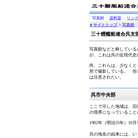
写真館
資料室
リン
サイトトップ
写真館
三十糎艦船連合呉支部
写真館などと称している
が、これは呉の近現代史
尚、これらは、少なくと
所で撮影している。 但
は注意されたい。
呉市中央部
ここで示した地域は、旧
の境界になっていること
1902年（明治35年）
呉の地名の由来には、い