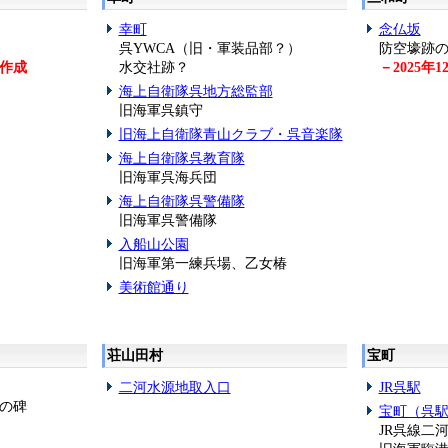
幸町
念仏坂
呉YWCA（旧・軍装品部？）
防空壕跡
規作成
水交社跡？
－2025年1
海上自衛隊呉地方総監部
旧海軍呉鎮守
旧海上自衛隊青山クラブ・呉音楽隊
海上自衛隊呉教育隊
旧海軍呉海兵団
海上自衛隊呉警備隊
旧海軍呉警備隊
入船山公園
旧海軍第一練兵場、乙女椿
美術館通り
荘山田村
宝町
二河水源地取入口
JR呉駅
の碑
宝町（呉
JR呉線二