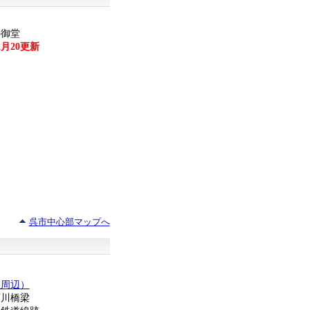
の御堂
2月20更新
呉市中心部マップへ
駅周辺）
河川橋梁