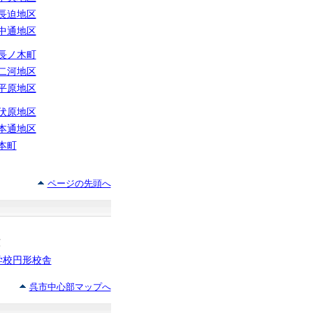
長迫地区
中通地区
長ノ木町
二河地区
平原地区
伏原地区
本通地区
本町
ページの先頭へ
庫
学校円形校舎
呉市中心部マップへ