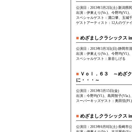
公演日：2013年3月2日(土) 新潟県
出演：伊東えり(Vo.)、今野均(Vl.)、
スペシャルゲスト：溝口肇、玉城
ゲストアーティスト：12人のヴァ
■
めざましクラシックス in 
公演日：2013年3月3日(日) 静
出演：伊東えり(Vo.)、今野均(Vl.)、
スペシャルゲスト：泉谷しげる
■
Ｖｏｌ．６３ ～めざク
に・・・～
公演日：2013年3月15日(金)
出演：今野均(Vl.)、島岡智子(Vla.)、
スーパーキッズゲスト：奥田弦(Pf.)、
■
めざましクラシックス in
公演日：2013年6月8日(土) 長崎市
出演：伊東えり(Vo.)、古川展生(Vc.)