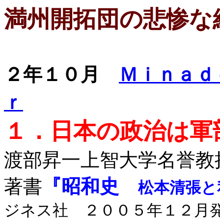
満州開拓団の悲惨な
２年１０月
Ｍｉｎａｄ
ｒ
１．日本の政治は軍
渡部昇一上智大学名誉教
著書
『昭和史
松本清張と
ジネス社 ２００５年１２月