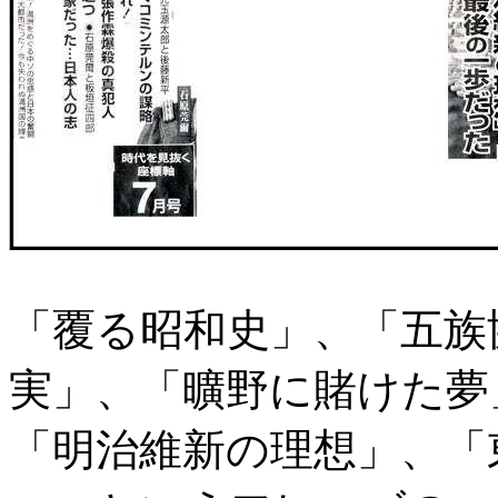
「覆る昭和史」、「五族
実」、「曠野に賭けた夢
「明治維新の理想」、「