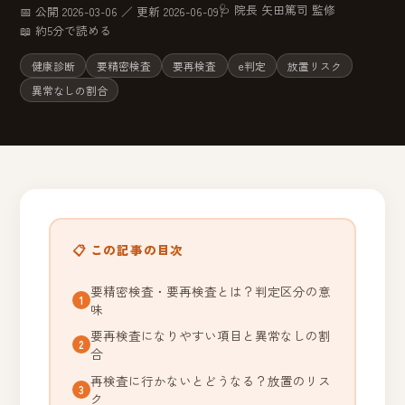
🩺 院長 矢田篤司 監修
📅 公開 2026-03-06 ／ 更新 2026-06-09
📖 約5分で読める
健康診断
要精密検査
要再検査
e判定
放置リスク
異常なしの割合
📋 この記事の目次
要精密検査・要再検査とは？判定区分の意
味
要再検査になりやすい項目と異常なしの割
合
再検査に行かないとどうなる？放置のリス
ク