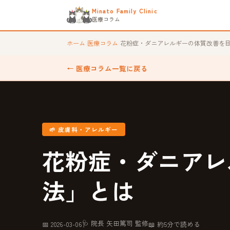
Minato Family Clinic
医療コラム
ホーム
›
医療コラム
›
花粉症・ダニアレルギーの体質改善を
← 医療コラム一覧に戻る
🌱 皮膚科・アレルギー
花粉症・ダニアレ
法」とは
🩺 院長 矢田篤司 監修
📅 2026-03-06
📖 約5分で読める