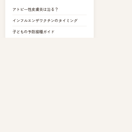
アトピー性皮膚炎は治る？
インフルエンザワクチンのタイミング
子どもの予防接種ガイド
舌下免疫療法の詳細ページ →
💬 LINEで予約 →