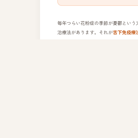
毎年つらい花粉症の季節が憂鬱という
治療法があります。それが
舌下免疫療法
える」のではなく、
アレルギーの原因
① 舌下免疫療法とは？
アレルゲン（花粉・ダニ）を含む薬を
徐々に「慣れさせる」治療法です。花
し、2〜3年かけてアレルギー反応を和
💡 こんな方に特におすすめ