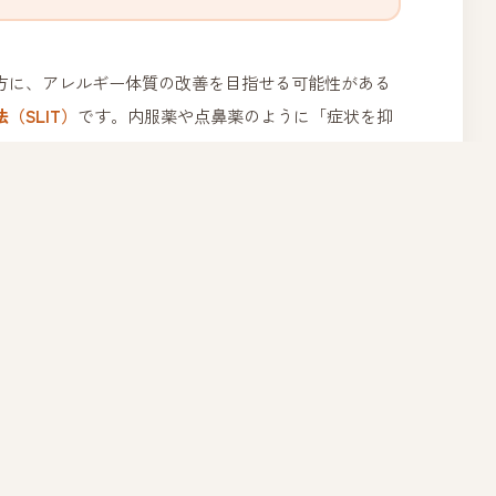
方に、アレルギー体質の改善を目指せる可能性がある
（SLIT）
です。内服薬や点鼻薬のように「症状を抑
にアプローチする
ことを目指します。
舌の下に置いて少量ずつ吸収させることで、免疫系を
粉症の原因となるスギ花粉エキスを毎日少しずつ摂取
らげていきます。