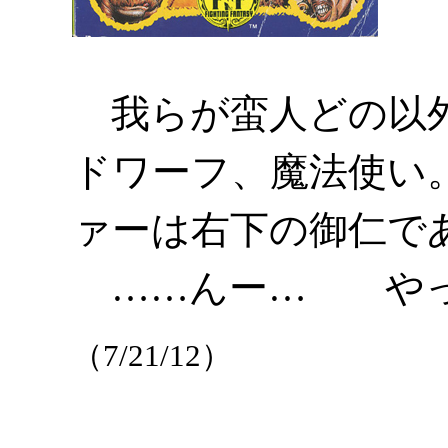
我らが蛮人どの以外
ドワーフ、魔法使い
ァーは右下の御仁で
……んー… やっ
（7/21/12）