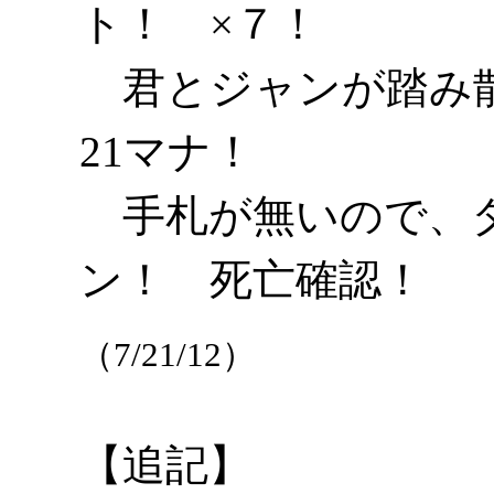
ト！ ×７！
君とジャンが踏み散
21マナ！
手札が無いので、タ
ン！ 死亡確認！
（7/21/12）
【追記】