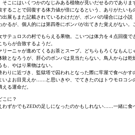
そこにはいくつかのなじみある植物が見いだせるのでありま
取することで回復する体力値が倍になるという、ありがたいも
出展もまた記載されているわけだが、ボンバの場合には小説
わかるが、個人的には第四巻にボンバが出てきた覚えがない。
サテュロスの村でもらえる果物。こいつは体力を４点回復で
こちらが合致するようだ。
リーニャが進めてくるお茶とスープ。どちらもろくなもんじ
体験となろうが、肝心のボンバは見当たらない。鳥人からは乾
るも、やはり果物はない。
わりに近づき、監獄塔で囚われとなった際に牢屋で食べかす
よいよお目見えか……と思いきや、でてきたのはトウモロコシ
潰える運命だ。
どこに？
わずかでもZEDの足しになったのかもしれない……一緒に食