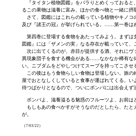
『タイタン植物図鑑』をパラりとめくっておると、
るこの果物は滋養に富み、ほかの食べ物と一緒に摂
さて、図鑑にはこれらの載っている植物やキノコの
及び『諸王の冠』が挙げられている。……第一巻は
第四巻に登場する食物をあたってみよう。まずは女
図鑑』には「ザメンの実」なる存在が載っていて、
次に出てくるのが、赤目が提供する酒、それにヴァ
異現象団子を食する機会がある……なかなか稀有な
い。ニブダムをどやしつけてスープを持ってこさせ
この後はもう食物らしい食物は登場しない。旅の終
屋でおとなしくしていると食事が運ばれてくる。い
待つばかりとなるので、ついにボンバには出会えず
ボンバよ、滋養溢るる魅惑のフルーツよ、お前は
もしもあの食べかすがそうなのだとしたら、たとえ
が。
（7/03/22）