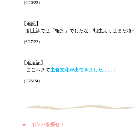
（6/26/22）
【追記】
創土訳では「蚯蚓」でしたな。蛆虫よりはまだ喰
（6/27/22）
【追追記】
ここへきて
虫食文化が出てきました……！
（2/25/24）
★ ボンバを探せ！