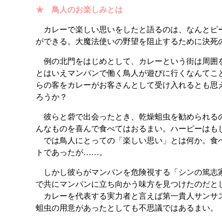
★ 鳥人のお楽しみとは
カレーで楽しい思いをしたと語るのは、なんとピー
ができる。大魔法使いの野望を阻止するために決死
例の北門をはじめとして、カレーという街は周囲を
とはいえマンパンで働く鳥人が遊びに行くなんてこ
らの客をカレーがお客さんとして受け入れるとも思
ろうか？
彼らと砦で出会ったとき、乾燥蛆虫を勧められるの
んなものを喜んで食べてはおるまい。ハーピーはも
では鳥人にとっての「楽しい思い」とは何か。食べ
トであったが……。
しかし彼らがマンパンを危険視する「シンの篤志家
で共にマンパンに立ち向かう味方を見つけたのだと
カレーを代表する実力者と言えば第一貴人サンサス
蛆虫の用意があったとしても不思議ではあるまい。