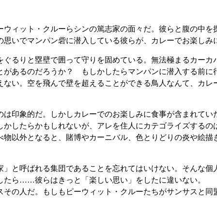
ウィット・クルーらシンの篤志家の面々だ。彼らと腹の中を
の思いでマンパン砦に潜入している彼らが、カレーでお楽しみ
ぐるりと塁壁で囲って守りを固めている。無法極まるカーカ
とがあるのだろうか？ もしかしたらマンパンに潜入する前に
えない。空を飛んで壁を超えることができる鳥人なんて、カレ
は印象的だ。しかしカレーでのお楽しみに食事が含まれてい
しかしたらかもしれないが、アレを住人にカテゴライズするの
物以外となると、賭博やカーニバル、色とりどりの炎や絵描
」と呼ばれる集団であることを忘れてはいけない。そんな個
したら……彼らはきっと「楽しい思い」をしたに違いない。
その人だ。もしもピーウィット・クルーたちがサンサスと同