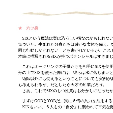
★ 六ツ身
SIXという魔法は実は恐ろしい術なのかもしれな
気づいた。生まれた分身たちは確かな実体を備え、
同じ行動しかとれない」とも書かれているが、これ
本編に描写されるSIXが持つポテンシャルはすさま
これはオークリングの子供たちを相手にSIXを使
舟の上でSIXを使った際には、彼らは水に落ちま
術師以外にも使えるということについても実例があ
も考えられるが、だとしたら天才の所業だろう。
さあ、これでSIXのもつ性質はお分かりになった
まずはGOBとYOBだ。実に６倍の兵力を活用す
KINもいい。６人もの「自分」に襲われて平気な