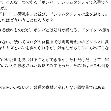
す。そんな一つである「ボンバ」。シャムタンティで入手でき
のだ。
『トロール牙戦争』と並び、『シャムタンティの丘を越えて』
これはどういうことだろうか？
きる優れものだが、ボンバとは効能が異なる。『タイタン植物
ゃない。続いてスログの食糧庫では馬糞黄金虫のピクルスに変
燥ミミズとパンを薦められるが、残念ながらここにも出てこな
のついた皿を見つけることができるが、それだけだ。さて、牢
のパンと粗挽きされた穀物のみであった。その後は最早処刑を
べる何かがないと、普通の食材と変わりない回復量ではある