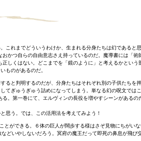
い。これまでどういうわけか、生まれる分身たちは幻であると
なおかつ自らの自由意志さえ持っているのだ。魔導書には「術
も正しくはない。どこまでを「鏡のように」と考えるかという
じいものがあるのだ。
用すると判明するのだが、分身たちはそれぞれ別の子供たちを
いとしてぎゅうぎゅう詰めになってしまう。単なる幻の呪文では
る。第一巻にて、エルヴィンの長役を増やすシーンがあるのだ
かと思う。では、この活用法を考えてみよう！
ることができる。６体の巨人が闊歩する様はさぞ見物にちがいな
敵などいやしないだろう。冥府の魔王だって即死の鼻息が飛び