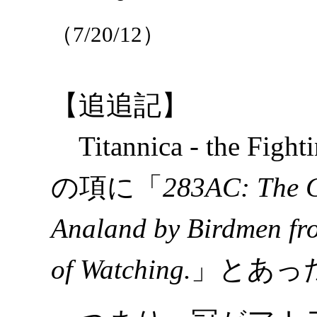
（7/20/12）
【追追記】
Titannica - the Fi
の項に「
283AC: The C
Analand by Birdmen f
of Watching.
」とあっ