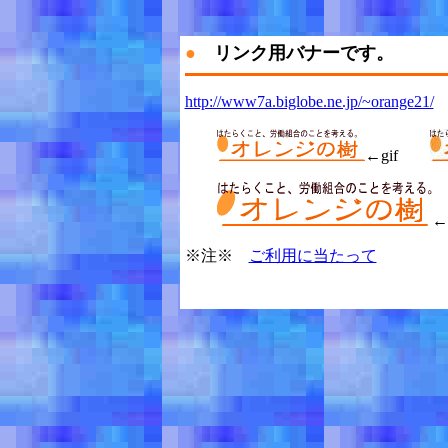
●
リンク用バナーです。
http://www7a.biglobe.ne.jp/~orange21/
←gif
←
※注※
ご利用に当たって