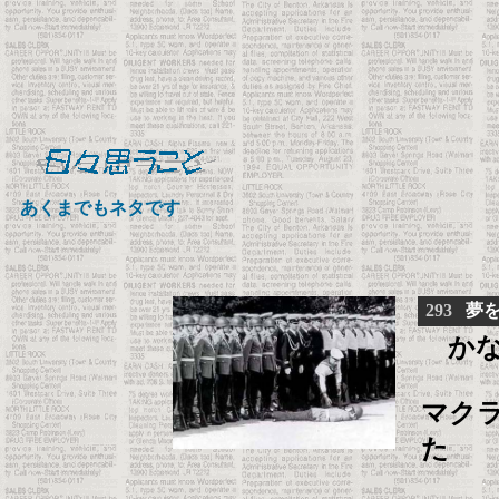
あくまでもネタです
293
夢
かな
マク
た