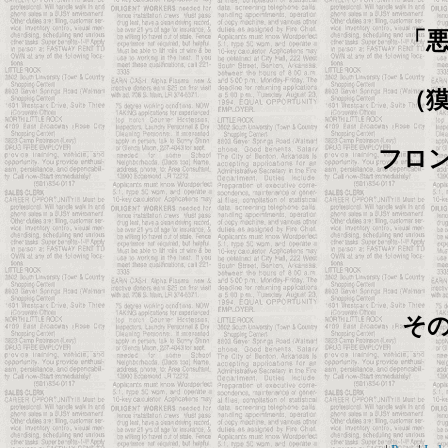
「悪
（獏
フロン
その