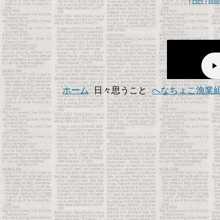
|
Prev
|
Ind
ホーム
日々思うこと
へなちょこ漁業