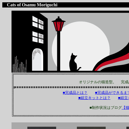
Cats of Osamu Moriguchi
オリジナルの猫造型。 完成
■完成品とは？
■完成品ができるま
■組立キットとは？
■組立
■制作状況はブログ
【