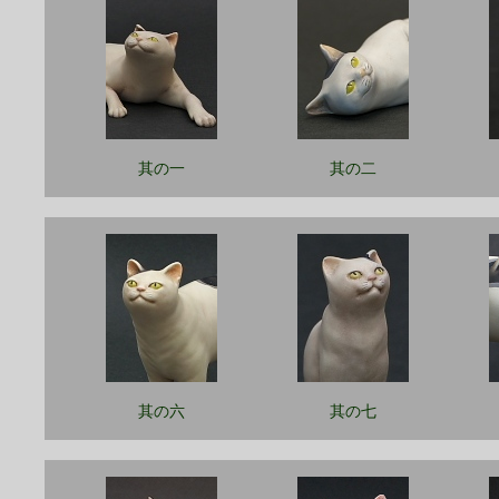
其の一
其の二
其の六
其の七