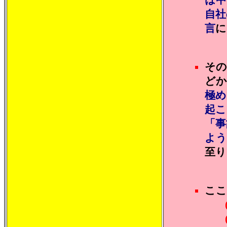
自社
言
に
その
どか
極め
起こ
「事
よう
至り
ここ