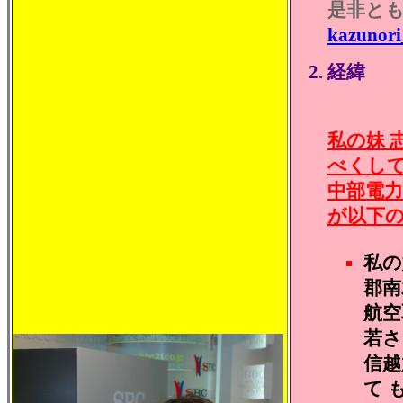
是非と
kazunori
経緯
私の妹 
べくして
中部電力
が以下
私の
郡南
航空
若さ
信越
て 