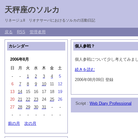
天秤座のソルカ
リネージュII リオナサーバにおけるソルカの活動日記
戻る
RSS
管理者用
カレンダー
個人参戦？
2006年8月
個人参戦について少し考えてみま
日
月
火
水
木
金
土
続きを読む
-
-
1
2
3
4
5
2006年08月09日 登録
6
7
8
9
10
11
12
13
14
15
16
17
18
19
20
21
22
23
24
25
26
Script :
Web Diary Professional
27
28
29
30
31
-
-
-
-
-
-
-
-
-
前の月
次の月