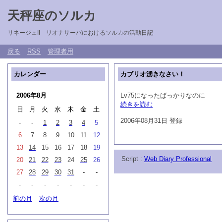
天秤座のソルカ
リネージュII リオナサーバにおけるソルカの活動日記
戻る
RSS
管理者用
カレンダー
カブリオ湧きなさい！
2006年8月
Lv75になったばっかりなのに
続きを読む
日
月
火
水
木
金
土
2006年08月31日 登録
-
-
1
2
3
4
5
6
7
8
9
10
11
12
13
14
15
16
17
18
19
Script :
Web Diary Professional
20
21
22
23
24
25
26
27
28
29
30
31
-
-
-
-
-
-
-
-
-
前の月
次の月